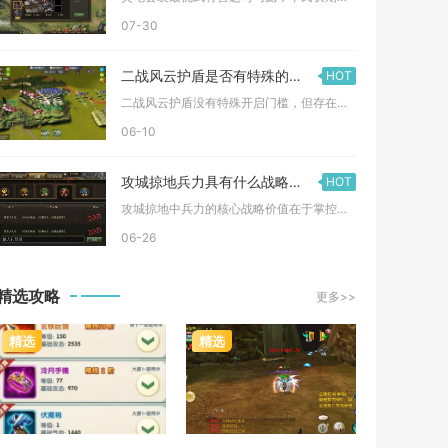
07-30
二战风云护盾是否有特殊的开启要求
HOT
二战风云护盾没有特殊开启门槛，但存在明确的触发限制、使用规则...
06-10
攻城掠地兵力具有什么战略价值
HOT
攻城掠地中兵力的核心战略价值在于掌控战场主动权、保障资源供给...
06-26
精选攻略
更多>>
精选
精选