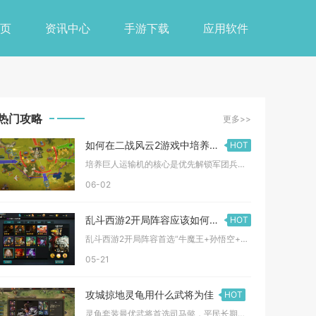
页
资讯中心
手游下载
应用软件
热门攻略
更多>>
如何在二战风云2游戏中培养巨人
HOT
培养巨人运输机的核心是优先解锁军团兵工厂4级、囤积海量金属与...
06-02
乱斗西游2开局阵容应该如何选择
HOT
乱斗西游2开局阵容首选“牛魔王+孙悟空+白骨精”的组合，这套...
05-21
攻城掠地灵龟用什么武将为佳
HOT
灵龟套装最优武将首选司马懿，平民长期使用选周泰，均衡过渡可选...