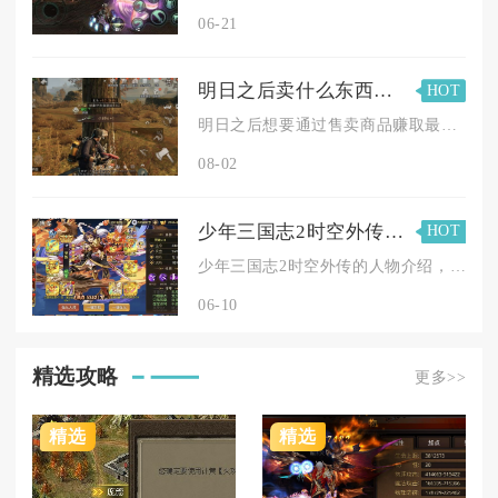
06-21
明日之后卖什么东西能赚取最多金条
HOT
明日之后想要通过售卖商品赚取最多金条，核心盈利品类依次为稀有...
08-02
少年三国志2时空外传在哪里能够找到人物介绍
HOT
少年三国志2时空外传的人物介绍，可通过NPC对话界面、武将图...
06-10
精选攻略
更多>>
精选
精选