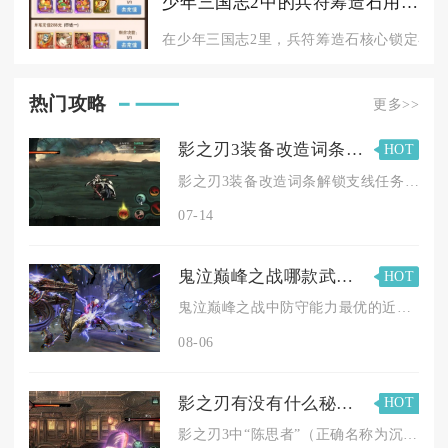
少年三国志2中的兵符筹造石用法是怎样的
在少年三国志2里，兵符筹造石核心锁定在兵符
热门攻略
更多>>
影之刃3装备改造词条任务是否可以组队完成
HOT
影之刃3装备改造词条解锁支线任务无法组队完成，全程仅支持单人...
07-14
鬼泣巅峰之战哪款武器更适合进行防守
HOT
鬼泣巅峰之战中防守能力最优的近战武器为叛逆之刃，搭配野狼-A...
08-06
影之刃有没有什么秘籍可以帮助我得到陈思者
HOT
影之刃3中“陈思者”（正确名称为沉思之人）获取有稳定秘籍，核...