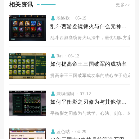
相关资讯
更多>>
埃洛欧
05-19
乱斗西游叁镜篝火与什么元神组队较好
乱斗西游叁镜篝火玩法中，最优组队方案核心
Raj
06-12
如何提高帝王三国破军的成功率
提高帝王三国破军成功率的核心在于稳定触发
兼职编辑
07-12
如何平衡影之刃修为与其他修为的提升
平衡影之刃修为与武学、心法、刻印、装备四
蓝色咕
04-29