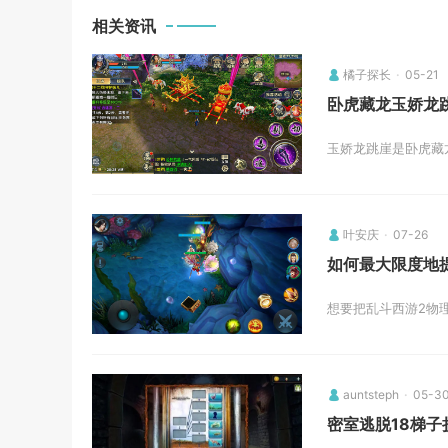
相关资讯
橘子探长
05-21
卧虎藏龙玉娇龙
玉娇龙跳崖是卧虎藏
叶安庆
07-26
如何最大限度地
想要把乱斗西游2物
auntsteph
05-3
密室逃脱18梯