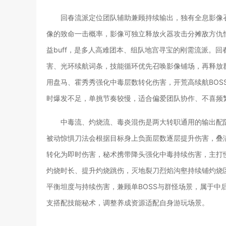
回春流派定位团队辅助兼顾持续输出，独有全息影像
像的致命一击概率，影像可独立释放火器攻击分摊敌方仇
益buff，是多人高难团本、组队地宫寻宝的刚需流派。
害、光环续航词条，技能循环优先召唤影像铺场，再释放
用盘马、霍秀秀强化中毒层数转化伤害，开荒高续航BOS
时爆发不足，单挑节奏较慢，适合偏爱团队协作、不喜频
中毒流、灼烧流、毒炎混伤是两大转职通用的输出配
被动惊惧刀法会根据目标身上负面层数逐层提升伤害，叠
转化为即时伤害，秘术携带降头强化中毒持续伤害，主打慢
灼烧时长、提升灼烧跳伤，灭地裂刀烈焰沟壑持续铺灼烧
平衡坦度与持续伤害，兼顾单BOSS与群怪场景，属于中
支搭配技能秘术，调整养成资源适配自身游玩场景。