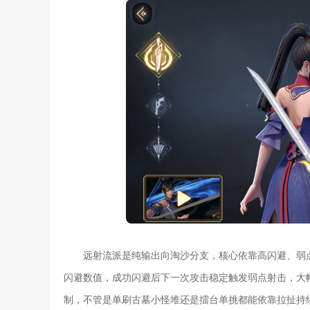
远射流派是纯输出向淘沙分支，核心依靠高闪避、弱
闪避数值，成功闪避后下一次攻击稳定触发弱点射击，大
制，不管是单刷古墓小怪堆还是擂台单挑都能依靠拉扯持