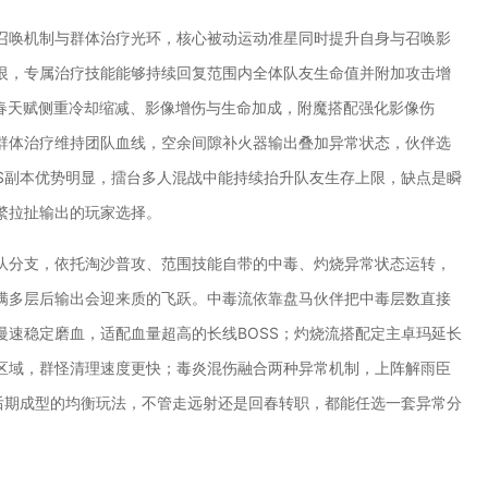
召唤机制与群体治疗光环，核心被动运动准星同时提升自身与召唤影
恨，专属治疗技能能够持续回复范围内全体队友生命值并附加攻击增
回春天赋侧重冷却缩减、影像增伤与生命加成，附魔搭配强化影像伤
群体治疗维持团队血线，空余间隙补火器输出叠加异常状态，伙伴选
S副本优势明显，擂台多人混战中能持续抬升队友生存上限，缺点是瞬
繁拉扯输出的玩家选择。
队分支，依托淘沙普攻、范围技能自带的中毒、灼烧异常状态运转，
满多层后输出会迎来质的飞跃。中毒流依靠盘马伙伴把中毒层数直接
速稳定磨血，适配血量超高的长线BOSS；灼烧流搭配定主卓玛延长
区域，群怪清理速度更快；毒炎混伤融合两种异常机制，上阵解雨臣
后期成型的均衡玩法，不管走远射还是回春转职，都能任选一套异常分