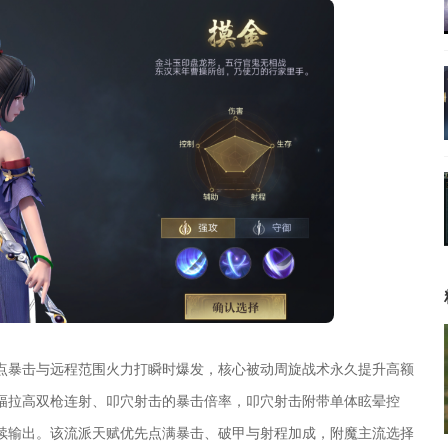
点暴击与远程范围火力打瞬时爆发，核心被动周旋战术永久提升高额
幅拉高双枪连射、叩穴射击的暴击倍率，叩穴射击附带单体眩晕控
续输出。该流派天赋优先点满暴击、破甲与射程加成，附魔主流选择