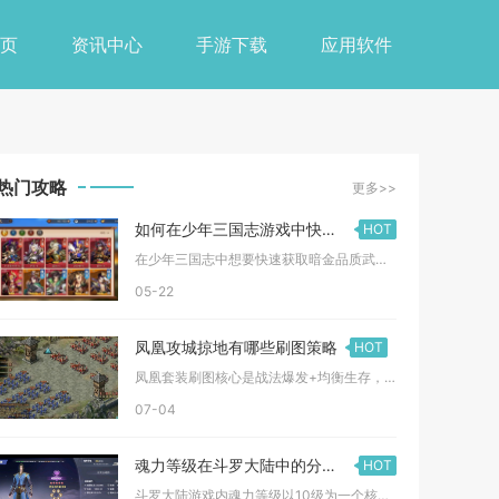
页
资讯中心
手游下载
应用软件
热门攻略
更多>>
如何在少年三国志游戏中快速获得暗金将
HOT
在少年三国志中想要快速获取暗金品质武将，核心路径在于锁定“暗...
05-22
凤凰攻城掠地有哪些刷图策略
HOT
凤凰套装刷图核心是战法爆发+均衡生存，优先适配太史慈、周瑜、...
07-04
魂力等级在斗罗大陆中的分布如何
HOT
斗罗大陆游戏内魂力等级以10级为一个核心境界阶梯，从1级魂士...