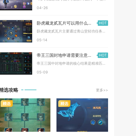
04-26
卧虎藏龙贰瓦片可以用什么方法取得
HOT
卧虎藏龙贰瓦片主要通过青山堂轻功任务获取，核心是掌握精准轻功...
05-14
帝王三国封地申请需要注意什么
HOT
帝王三国中封地申请的核心结果是精准匹配自身发展战略、高效抢占...
05-09
精选攻略
更多>>
精选
精选