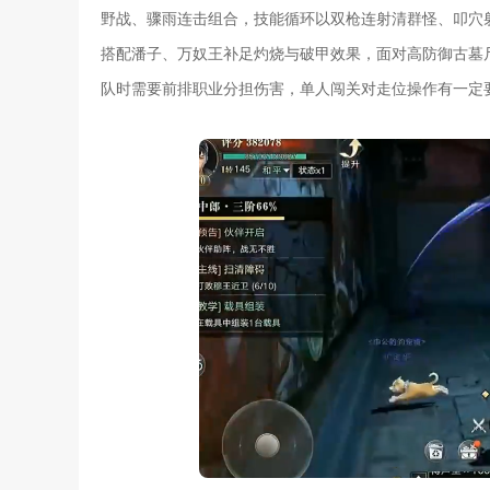
野战、骤雨连击组合，技能循环以双枪连射清群怪、叩穴射
搭配潘子、万奴王补足灼烧与破甲效果，面对高防御古墓
队时需要前排职业分担伤害，单人闯关对走位操作有一定