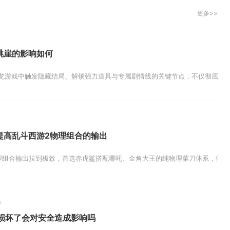
更多>>
跳崖的影响如何
龙游戏中触发隐藏结局、解锁强力道具与专属剧情线的关键节点，不仅彻底改变角
提高乱斗西游2物理组合的输出
理组合输出拉到极致，首选赤虎鲨搭配哪吒、金角大王的纯物理菜刀体系，依靠技
0
子损坏了会对安全造成影响吗