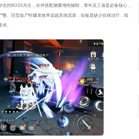
击控BOSS为主，伙伴搭配侧重增伤辅助，青年吴三省是必备核心，
尸蹩、巨型血尸时爆发效率远超其他流派，短板是缺少自保治疗，组
要求。