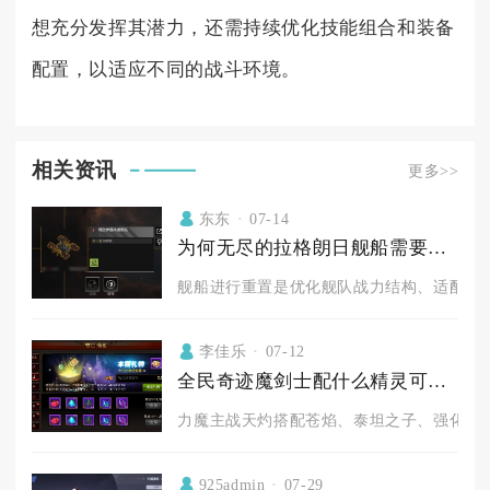
想充分发挥其潜力，还需持续优化技能组合和装备
配置，以适应不同的战斗环境。
相关资讯
更多>>
东东
07-14
为何无尽的拉格朗日舰船需要重置
舰船进行重置是优化舰队战力结构、适配不同
李佳乐
07-12
全民奇迹魔剑士配什么精灵可以提升战力
力魔主战天灼搭配苍焰、泰坦之子、强化恶魔
925admin
07-29