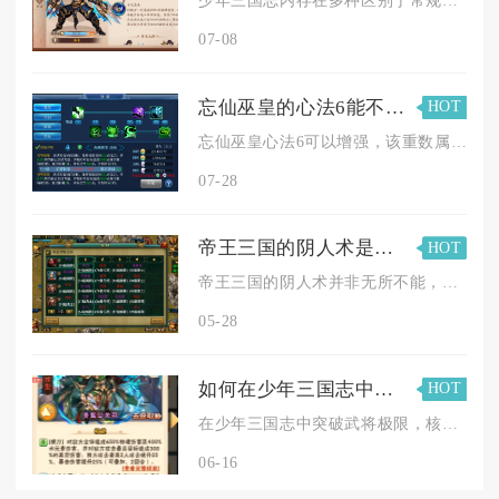
少年三国志内存在多种区别于常规抽卡、副本掉落的特殊途径稳定获...
07-08
忘仙巫皇的心法6能不能增强
HOT
忘仙巫皇心法6可以增强，该重数属于心法修炼的关键瓶颈节点，完...
07-28
帝王三国的阴人术是否无所不能
HOT
帝王三国的阴人术并非无所不能，它是一套高风险高回报的策略组合...
05-28
如何在少年三国志中突破一个武将的极限
HOT
在少年三国志中突破武将极限，核心在于精准选将、资源集中、满阶...
06-16