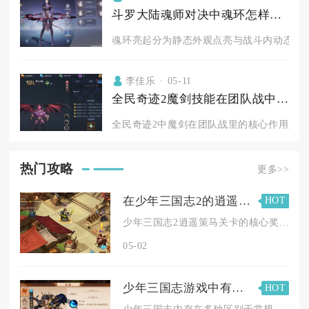
斗罗大陆魂师对决中魂环怎样亮起
魂环亮起分为静态外观点亮与战斗内动态发光
李佳乐
05-11
全民奇迹2魔剑技能在团队战中的作用是什么
全民奇迹2中魔剑在团队战里的核心作用是兼具
热门攻略
更多>>
在少年三国志2的逍遥策马关卡中有什么奖励
HOT
少年三国志2逍遥策马关卡的核心奖励包含专属宝物鸣擂鼓、大量元...
05-02
少年三国志游戏中有没有特殊的途径可以获得吕姬
HOT