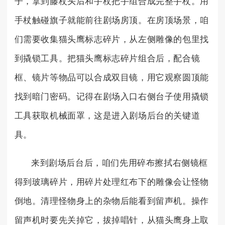
子，拿到藤杖头后和手杖把手组合成完整手杖。用
手杖触碰旗子就能前往剧场房顶。在房顶场景，咱
们需要收集猫头鹰标志碎片，从左侧雕像的包里找
到撬锁工具。把猫头鹰标志碎片组合后，配合镜
框、镜片等物品可以合成双目镜，用它观察圆顶能
找到暗门密码。记得在剧场入口右侧台子使用撬锁
工具获取机械面罩，这是进入剧场后台的关键道
具。
来到剧场后台后，咱们先用碎布擦拭右侧镜框
得到玻璃碎片，用碎片处理红布下的雕像会让怪物
倒地。清理怪物身上的杂物后能看到留声机。操作
留声机时要先关掉它，拔掉唱针，从猫头鹰身上取