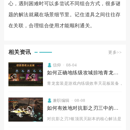
心，遇到困难时可以多尝试不同组合方式，很多谜
题的解法就藏在场景细节里。记住道具之间往往存
在关联，合理组合使用才能顺利通关。
相关资讯
更多>>
信仰
08-04
如何正确地练级攻城掠地青龙套装
青龙套装是游戏内练级效率天花板装备，核心
兼职编辑
08-08
如何有效地对抗影之刃三中的银顶泯灭
对抗影之刃3银顶泯灭副本的核心解法是以破甲