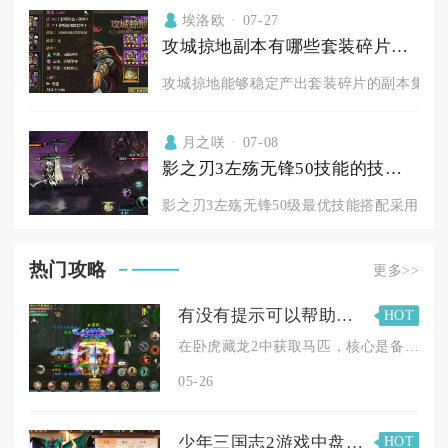
埃洛欧
07-27
攻城掠地副本有哪些套装碎片掉落
攻城掠地能够稳定产出套装碎片的副本集中在
月之咲
07-08
影之刃3左殇无锋50技能的技能搭配策略是什么
影之刃3左殇无锋50级最优技能搭配采用双链
热门攻略
更多>>
有没有提示可以帮助我在卧虎藏龙2中获得马
HOT
在卧虎藏龙2中获取马匹，核心是备好青草、选对抓马点、熟练驯服...
05-26
少年三国志2游戏中盘缠被放在哪儿
HOT