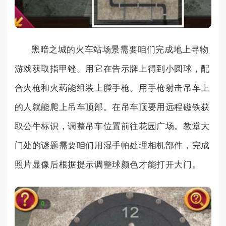
黑暗之城的火车站场景需要咱们完成地上寻物
游戏获取指甲锉。用它在告示牌上得到小圆球，配
合火枪和火药能组装上膛手枪。用手枪射击吊车上
的人就能爬上吊车顶部。在吊车顶要用远程磁铁获
取公牛标识，调整吊车位置前往花园广场。教堂大
门处的谜题需要咱们用湿手帕处理相机部件，完成
照片显像后根据提示调整球颜色才能打开大门。