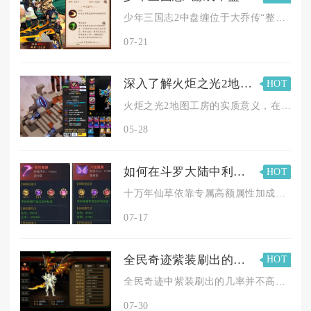
少年三国志2中盘缠位于大乔传“整装出发”奇遇地图右侧的苹果车...
07-21
深入了解火炬之光2地图工房的实质意义
HOT
火炬之光2地图工房的实质意义，在于为玩家构建了一套可自由定制...
05-28
如何在斗罗大陆中利用十万年仙草进行魂师对决
HOT
十万年仙草依靠专属高额属性加成、套装联动特效与武魂专属被动增...
07-17
全民奇迹紫装刷出的几率大吗
HOT
全民奇迹中紫装刷出的几率并不高，属于游戏内稀缺的高阶装备，无...
07-30