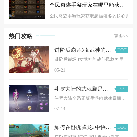
全民奇迹手游玩家在哪里能获得超强装备
全民奇迹手游玩家获取超强装备的核心渠道集
热门攻略
更多>>
进阶后崩坏3女武神的战斗风格是否会有所改变
HOT
进阶后崩坏3女武神的战斗风格将呈现从机制泛用向体系专精的质变...
05-21
斗罗大陆的武魂殿是否有武魂师的聚集地
HOT
斗罗大陆全系正版手游内武魂殿拥有完整且分层的武魂师聚集地，包...
07-14
如何在卧虎藏龙2中快速打通金币副本
HOT
在卧虎藏龙2中快速打通金币副本，核心在于高战力配置、组队配合...