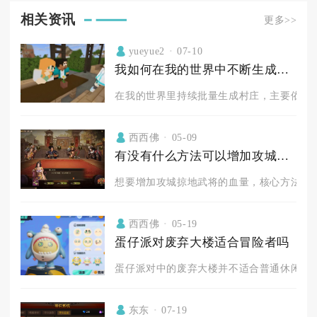
相关资讯
更多>>
yueyue2
07-10
我如何在我的世界中不断生成村庄
在我的世界里持续批量生成村庄，主要依靠超
西西佛
05-09
有没有什么方法可以增加攻城掠地武将的血量
想要增加攻城掠地武将的血量，核心方法集中
西西佛
05-19
蛋仔派对废弃大楼适合冒险者吗
蛋仔派对中的废弃大楼并不适合普通休闲玩家
东东
07-19