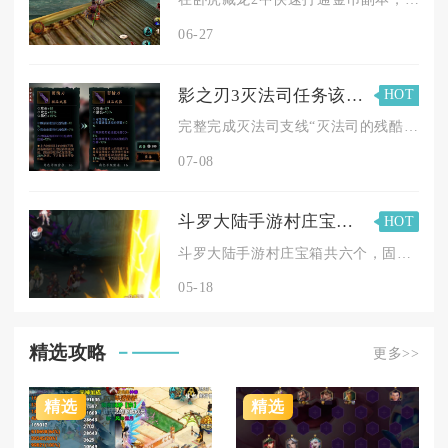
06-27
影之刃3灭法司任务该怎么办
HOT
完整完成灭法司支线“灭法司的残酷美学”需要先在红叶寺主持内院...
07-08
斗罗大陆手游村庄宝箱放在哪里
HOT
斗罗大陆手游村庄宝箱共六个，固定分布在河边南瓜地右侧、传送点...
05-18
精选攻略
更多>>
精选
精选