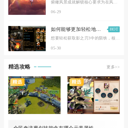
俯瞰风景成就解锁核心要求为在风神像高处眺望特定方位，抵达指定...
06-29
如何能够更加轻松地获得影之刃3的陨铁
HOT
想要轻松获取影之刃3中的陨铁，核心在于建立“日常清剿+周本攻...
05-30
精选攻略
更多>>
精选
精选