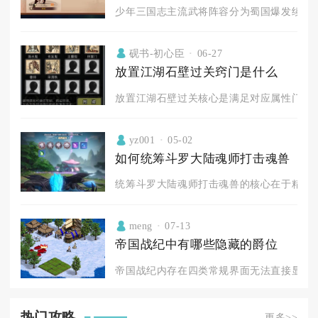
少年三国志主流武将阵容分为蜀国爆发续航队
砚书-初心臣
06-27
放置江湖石壁过关窍门是什么
放置江湖石壁过关核心是满足对应属性门槛、
yz001
05-02
如何统筹斗罗大陆魂师打击魂兽
统筹斗罗大陆魂师打击魂兽的核心在于精准阵
meng
07-13
帝国战纪中有哪些隐藏的爵位
帝国战纪内存在四类常规界面无法直接显示的
热门攻略
更多>>