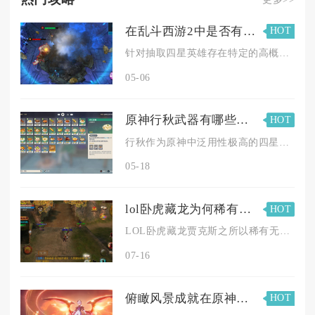
在乱斗西游2中是否有特定活动能提高抽四星英雄的概率
HOT
针对抽取四星英雄存在特定的高概率活动组合，核心聚焦于限时开启...
05-06
原神行秋武器有哪些四星推荐武器
HOT
行秋作为原神中泛用性极高的四星水系输出角色，其四星武器推荐首...
05-18
lol卧虎藏龙为何稀有无比
HOT
LOL卧虎藏龙贾克斯之所以稀有无比，核心根源是皮肤原生获取渠...
07-16
俯瞰风景成就在原神中有何要求
HOT