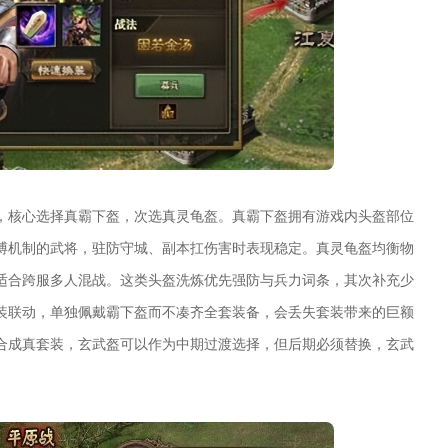
，核心选择真霸下盔，次选真灵龟盔。真霸下盔拥有游戏内头盔部位
搏机制的武将，驻防守城、副本扛伤害时表现稳定。真灵龟盔均衡物
适合跨服多人混战。这类头盔洗炼优先强防与兵力词条，其次补充少
装联动，单独佩戴霸下盔而不凑齐全套装备，会丢失套装带来的巨额
合成真套装，玄武盔可以作为中期过渡选择，但后期必须替换，玄武