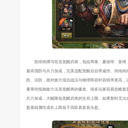
前排肉搏与坦克觉醒武将，包括周泰、夏侯惇、姜维
最高强防与兵力加成，完美适配觉醒后自带减伤、持续肉
防、法防，面对敌方混合战法与物理阵容时容错率更高，
量掌控抵御敌方法系觉醒将的爆发。很多玩家容易忽略套
兵力加成，大幅降低觉醒武将的生存上限。如果暂时无法
盔基础属性成长上限低于高阶真套装头盔。