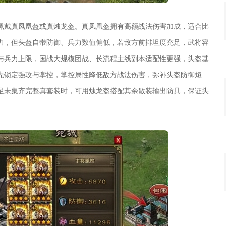
佩戴真凤凰盔或真烛龙盔。真凤凰盔拥有高额战法伤害加成，适合比
力，但头盔自带防御、兵力数值偏低，若敌方前排坦度充足，武将容
与兵力上限，国战大规模团战、长流程主线副本适配性更强，头盔基
先锁定强攻与掌控，掌控属性降低敌方战法伤害，弥补头盔防御短
足未集齐完整真套装时，可用烛龙盔搭配其余散装输出防具，保证头