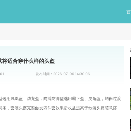
首
武将适合穿什么样的头盔
01
发布时间：
2026-07-06 14:30:06
型选用凤凰盔、烛龙盔，肉搏防御型选用霸下盔、灵龟盔，均衡过渡
词条，套装头盔完整触发四件套效果后收益远高于散装头盔随意搭