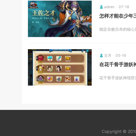
admin
07-18
怎样才能在少年
稳定击败吕布的核心思
古月
05-16
在花千骨手游妖
花千骨手游妖神现世
Copyright © 20