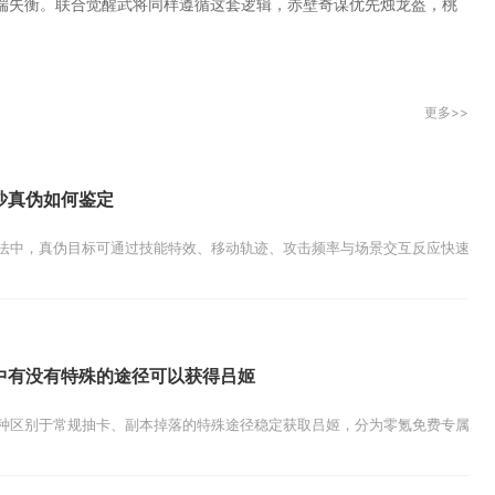
端失衡。联合觉醒武将同样遵循这套逻辑，赤壁奇谋优先烛龙盔，桃
更多>>
沙真伪如何鉴定
法中，真伪目标可通过技能特效、移动轨迹、攻击频率与场景交互反应快速区分，
中有没有特殊的途径可以获得吕姬
种区别于常规抽卡、副本掉落的特殊途径稳定获取吕姬，分为零氪免费专属渠道与