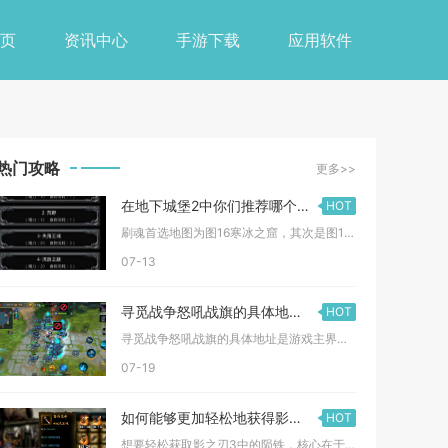
页
资讯中心
手游下载
应用软件
热门攻略
更多>>
在地下城堡2中你们推荐哪个地图用于刷魂
HOT
刷魂首选地图为图16寒冰之窟，其次是图14遗忘之地，中后期可...
07-13
寻觅战争怒吼战旗的具体地址是什么
HOT
寻觅战争怒吼战旗的具体地址是游戏主界面底部菜单栏的备战入口内...
07-19
如何能够更加轻松地获得影之刃3的陨铁
HOT
想要轻松获取影之刃3中的陨铁，核心在于建立“日常清剿+周本攻...