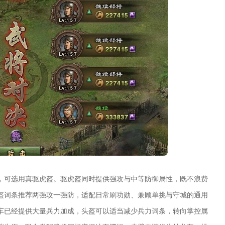
，可选用真驱虎盔。驱虎盔同时提供强攻与中等防御属性，既不浪费
盔词条推荐两强攻一强防，适配日常刷功勋、兼顾单挑与守城的通用
车已经提供大量兵力加成，头盔可以适当减少兵力词条，转向掌控属