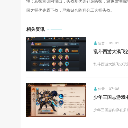
性；若御宝偏向输出，头盔则优先补足防御，避免属性极
园之誓优先霸下盔，严格贴合阵容分工选择头盔。
相关资讯
佳音
05-02
乱斗西游大漠飞
乱斗西游大漠飞沙玩
佳音
07-08
少年三国志游戏
少年三国志内存在多