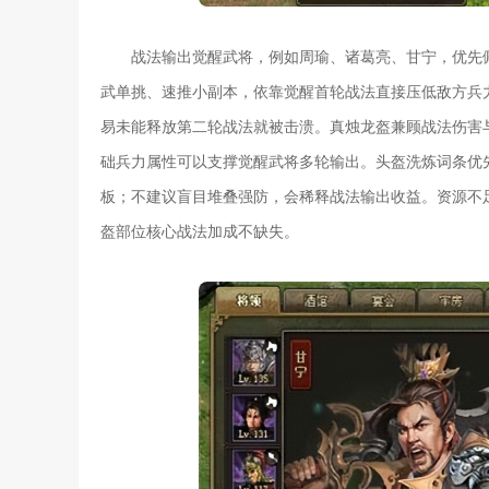
战法输出觉醒武将，例如周瑜、诸葛亮、甘宁，优先
武单挑、速推小副本，依靠觉醒首轮战法直接压低敌方兵
易未能释放第二轮战法就被击溃。真烛龙盔兼顾战法伤害
础兵力属性可以支撑觉醒武将多轮输出。头盔洗炼词条优
板；不建议盲目堆叠强防，会稀释战法输出收益。资源不
盔部位核心战法加成不缺失。