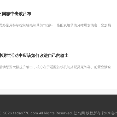
三国志中击败吕布
路是用持续控制链限制其怒气循环，搭配双坦承伤分摊爆发伤害，叠加易伤debu
神现世活动中应该如何改进自己的输出
活动想要大幅提升输出，核心在于适配首领机制搭配灵宠阵容、前置叠满全类型伤
18-2026 fadao770.com All Rights Reserved. 法岛网 版权所有
鄂ICP备2