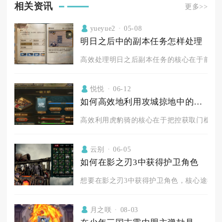
相关资讯
更多>>
yueyue2
05-08
明日之后中的副本任务怎样处理
高效处理明日之后副本任务的核心在于前置规
悦悦
06-12
如何高效地利用攻城掠地中的虎豹骑
高效利用虎豹骑的核心在于把控获取门槛、精
云别
06-05
如何在影之刃3中获得护卫角色
想要在影之刃3中获得护卫角色，核心途径是通
月之咲
08-03