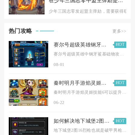
在少年三国志零中盟主弹劾是否需要获得多数玩家的同意
少年三国志零发起盟主弹劾，需要获得联盟内
热门攻略
更多>>
赛尔号超级英雄钢牙鲨的攻击力有多大
HOT
赛尔号超级英雄中钢牙鲨基础物攻种族值达到120，满配学习力搭...
08-01
秦时明月手游焰灵姬技能6可以提升自身的攻击力吗
HOT
秦时明月手游焰灵姬技能6可以提升自身攻击力，且是其核心输出被...
06-22
如何解决地下城堡2图16烈枪攻略中的困难
HOT
地下城堡2图16烈枪也就是破甲男枪，通关的核心难点在于BOS...