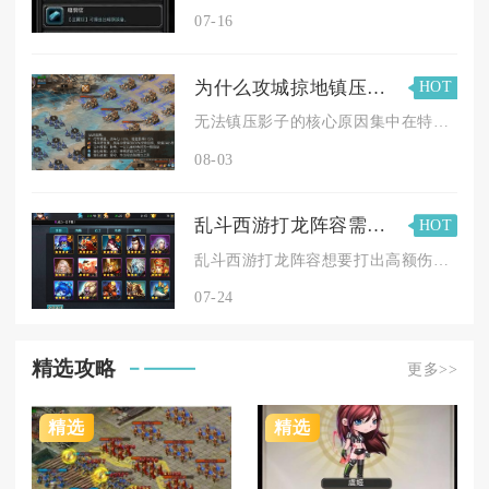
07-16
为什么攻城掠地镇压不了影子
HOT
无法镇压影子的核心原因集中在特殊幻影类型机制限制、城池状态锁...
08-03
乱斗西游打龙阵容需要注意哪些细节
HOT
乱斗西游打龙阵容想要打出高额伤害，需要把控英雄搭配、经文装备...
07-24
精选攻略
更多>>
精选
精选