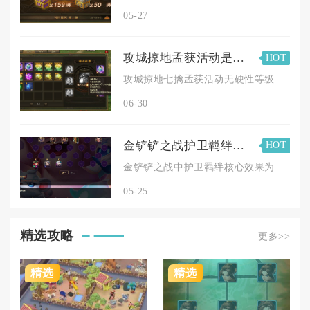
05-27
攻城掠地孟获活动是否限定等级
HOT
攻城掠地七擒孟获活动无硬性等级限制，核心门槛是开启世界地图；...
06-30
金铲铲之战护卫羁绊效果是什么
HOT
金铲铲之战中护卫羁绊核心效果为为阵容提供稳定的物理与法术防御...
05-25
精选攻略
更多>>
精选
精选