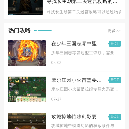
寻找长生劫第二关迷宫攻略的方法有哪些
寻找长生劫第二关迷宫攻略可以通过物资前置
热门攻略
更多>>
在少年三国志零中盟主弹劾是否需要获得多数玩家的同意
HOT
少年三国志零发起盟主弹劾，需要获得联盟内过半有效投票玩家的同...
08-03
摩尔庄园小火苗需要使用何种方法获取
HOT
摩尔庄园小火苗是拉姆专属火系变身技能，获取核心流程为先满足拉...
07-27
攻城掠地特殊幻影要如何释放
HOT
攻城掠地中特殊幻影的释放条件与效果直接关联战局走向，掌握核心...