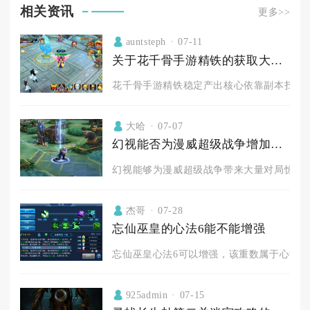
相关资讯
更多>>
auntsteph
07-11
关于花千骨手游精铁的获取大家有什么经验可以分享吗
花千骨手游精铁稳定产出核心依靠副本扫荡、
大哈
07-07
幻视能否为漫威超级战争增加更多的惊喜
幻视能够为漫威超级战争带来大量对局惊喜，
杰哥
07-28
忘仙巫皇的心法6能不能增强
忘仙巫皇心法6可以增强，该重数属于心法修炼
925admin
07-15