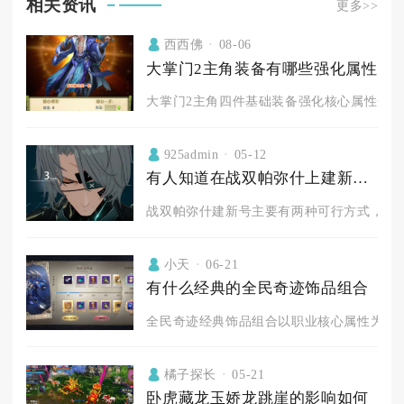
相关资讯
更多>>
西西佛
08-06
大掌门2主角装备有哪些强化属性
大掌门2主角四件基础装备强化核心属性分为基
925admin
05-12
有人知道在战双帕弥什上建新号的方法吗
战双帕弥什建新号主要有两种可行方式，分别
小天
06-21
有什么经典的全民奇迹饰品组合
全民奇迹经典饰品组合以职业核心属性为导向
橘子探长
05-21
卧虎藏龙玉娇龙跳崖的影响如何