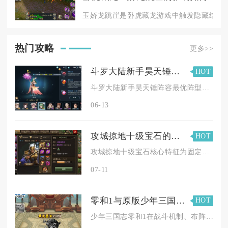
玉娇龙跳崖是卧虎藏龙游戏中触发隐藏结局、
热门攻略
更多>>
斗罗大陆新手昊天锤阵容的阵型应该怎么设置
HOT
斗罗大陆新手昊天锤阵容最优阵型为一字长蛇阵，核心配置是昊天锤...
06-13
攻城掠地十级宝石的特征属性有哪些
HOT
攻城掠地十级宝石核心特征为固定攻防兵力高额基础加成、解锁三技...
07-11
零和1与原版少年三国志有何不同特点
HOT
少年三国志零和1在战斗机制、布阵逻辑、养成体系、战场维度与竞...