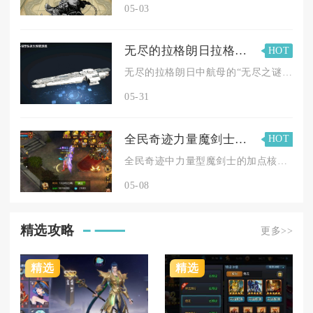
05-03
无尽的拉格朗日拉格朗日航母的无尽之谜在哪解答
HOT
无尽的拉格朗日中航母的“无尽之谜”位于星图坐标-1420,2...
05-31
全民奇迹力量魔剑士加点有什么技巧需要掌握
HOT
全民奇迹中力量型魔剑士的加点核心在于力敏均衡、命中达标、韧性...
05-08
精选攻略
更多>>
精选
精选