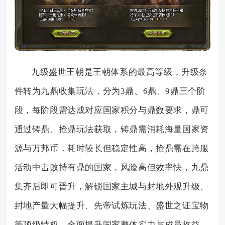
九级盛世王朝是王朝体系的最高等级，升级条
件转为九鼎收集玩法，分为3鼎、6鼎、9鼎三个阶
段，每阶段需达成对应国家积分与鼎数要求，鼎可
通过铸鼎、抢鼎玩法获取，铸鼎需消耗海量国家资
源与万邦币，耗时较长但稳定性高，抢鼎需在跨服
活动中击败持有鼎的国家，风险高但效率快，九鼎
集齐后即可晋升，解锁国家主城与封地外观升级、
封地产量大幅提升、先帝试炼玩法、盛世之证宝物
等顶级特权，全面提升国家整体实力与成员收益。