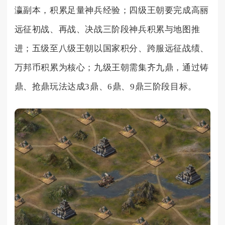
瀛副本，积累足量神兵经验；四级王朝要完成高丽
远征初战、再战、决战三阶段神兵积累与地图推
进；五级至八级王朝以国家积分、跨服远征战绩、
万邦币积累为核心；九级王朝需集齐九鼎，通过铸
鼎、抢鼎玩法达成3鼎、6鼎、9鼎三阶段目标。