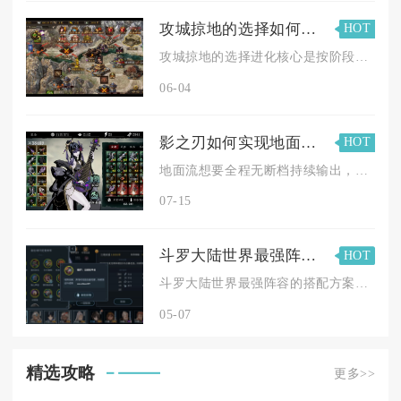
攻城掠地的选择如何进行进化
HOT
攻城掠地的选择进化核心是按阶段优先培养暴击、斩杀、无双三类核...
06-04
影之刃如何实现地面流无间断的技能链
HOT
地面流想要全程无断档持续输出，核心依靠双短链循环、杀意收支平...
07-15
斗罗大陆世界最强阵容的搭配方案有什么特点
HOT
斗罗大陆世界最强阵容的搭配方案核心特点在于以属性羁绊为根基、...
05-07
精选攻略
更多>>