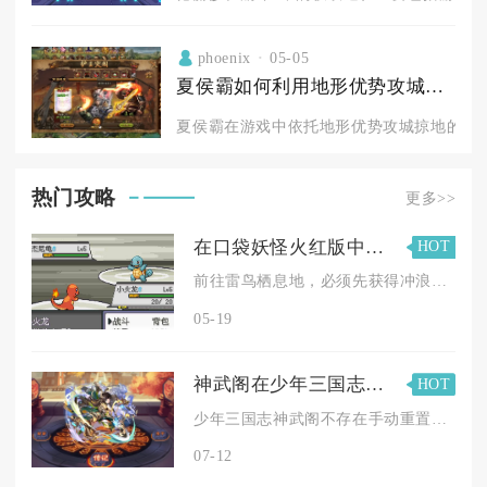
phoenix
05-05
夏侯霸如何利用地形优势攻城掠地
夏侯霸在游戏中依托地形优势攻城掠地的核心
热门攻略
更多>>
在口袋妖怪火红版中雷鸟的位置在哪里
HOT
前往雷鸟栖息地，必须先获得冲浪（HM03）能力，从紫堇镇北侧...
05-19
神武阁在少年三国志中如何重置呢
HOT
少年三国志神武阁不存在手动重置按钮，仅依靠系统每三天自动完成...
07-12