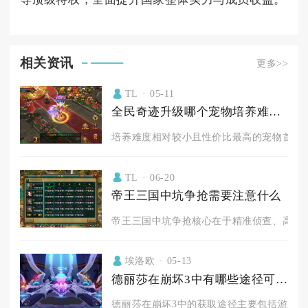
相关资讯
更多>>
TL
05-11
全民奇迹升级哪个宠物培养难度小
培养难度相对较小且性价比最高的宠物首推天
TL
06-20
帝王三国中坑争抢需要注意什么
帝王三国中坑争抢核心在于精准侦查、高速机
埃洛欧
05-13
德丽莎在崩坏3中有哪些途径可以获得
德丽莎在崩坏3中的获取途径主要包括游戏内活