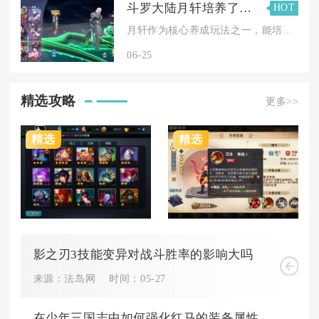
斗罗大陆月轩培养了哪些杰出的学生
HOT
月轩作为核心养成玩法之一，能培养出的杰出学生主要涵盖强攻、敏...
06-25
精选攻略
更多>>
精选
精选
影之刃3技能变异对战斗胜率的影响大吗
来源：法岛网
时间：05-27
在少年三国志中如何强化红马的装备属性