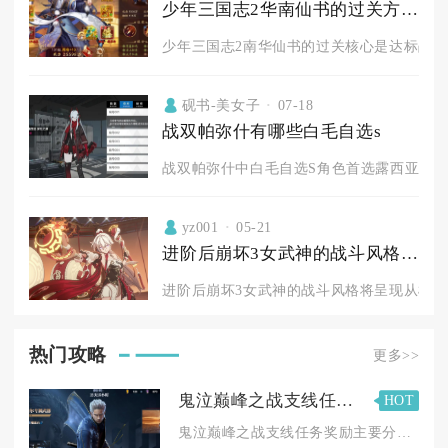
少年三国志2华南仙书的过关方法有哪些
少年三国志2南华仙书的过关核心是达标战力、刷
砚书-美女子
07-18
战双帕弥什有哪些白毛自选s
战双帕弥什中白毛自选S角色首选露西亚·深红
yz001
05-21
进阶后崩坏3女武神的战斗风格是否会有所改变
进阶后崩坏3女武神的战斗风格将呈现从机制泛
热门攻略
更多>>
鬼泣巅峰之战支线任务的奖励有哪些种类
HOT
鬼泣巅峰之战支线任务奖励主要分为经验值、基础货币、养成材料、...