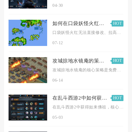
04-30
如何在口袋妖怪火红中快速提升个体值
HOT
口袋妖怪火红无法直接修改、拉高已捕获宝可梦的个体值，快速获得...
07-12
攻城掠地水镜庵的策略是什么
HOT
攻城掠地水镜庵的核心策略是免费次数优先、银币稳积累、金币精准...
06-14
在乱斗西游2中如何获得如来佛祖
HOT
在乱斗西游2中获得如来佛祖，核心途径是累计集齐630个如来佛...
05-03