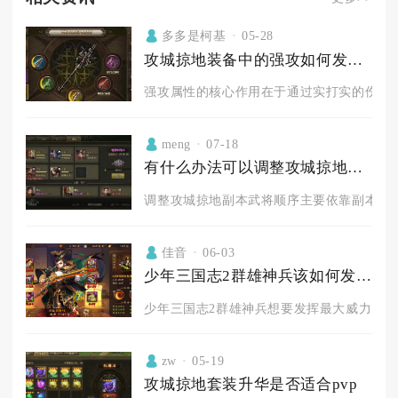
多多是柯基
05-28
攻城掠地装备中的强攻如何发挥作用
强攻属性的核心作用在于通过实打实的伤害加
meng
07-18
有什么办法可以调整攻城掠地副本的武将顺序
调整攻城掠地副本武将顺序主要依靠副本战前
佳音
06-03
少年三国志2群雄神兵该如何发挥其最大威力
少年三国志2群雄神兵想要发挥最大威力，核心
zw
05-19
攻城掠地套装升华是否适合pvp