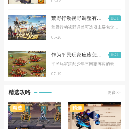
05-08
荒野行动视野调整有哪些可选项
HOT
荒野行动视野调整可选项主要包含视距设置、镜头盲区、视角模式、...
05-26
作为平民玩家应该怎样合理的搭配少年三国志的阵容呢
HOT
平民玩家搭配少年三国志阵容的最优方案为锁定单一完整阵营、围绕...
07-19
精选攻略
更多>>
精选
精选