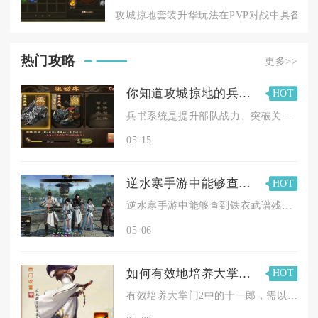
攻城掠地套装升华玩法在PVP对战中具备显著
热门攻略
更多>>
你知道攻城掠地的兵书该怎么玩吗
HOT
兵书系统是提升部队战力、突破关卡限制的核心玩法，一套成型的兵...
05-15
逆水寒手游中能够查到铁衣武谱残卷的具体位置吗
HOT
逆水寒手游中能够查到铁衣武谱残卷的具体位置，铁衣武谱残卷与残...
05-06
如何有效地培养大掌门2中的十一郎
HOT
有效培养大掌门2中的十一郎，需以极限输出为核心方向，集中资源...