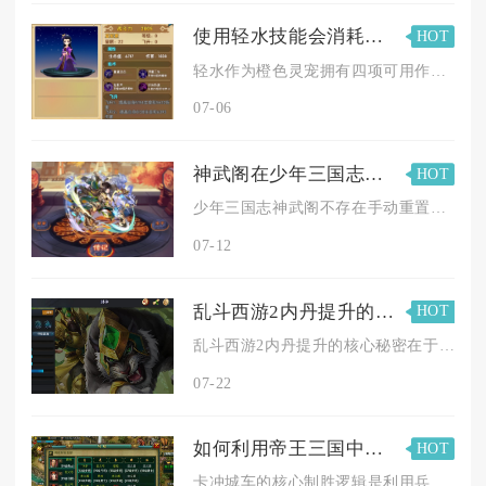
使用轻水技能会消耗花千骨手游中的什么资源
HOT
轻水作为橙色灵宠拥有四项可用作战技能，其中主动释放增益效果的...
07-06
神武阁在少年三国志中如何重置呢
HOT
少年三国志神武阁不存在手动重置按钮，仅依靠系统每三天自动完成...
07-12
乱斗西游2内丹提升的秘密揭示
HOT
乱斗西游2内丹提升的核心秘密在于优先集中资源培养五星主力英雄...
07-22
如何利用帝王三国中的卡冲城车制胜
HOT
卡冲城车的核心制胜逻辑是利用兵种抵达时差、战场卡位限制敌方干...