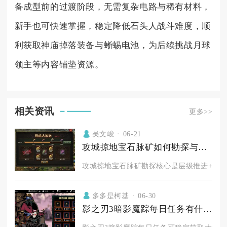
备成型前的过渡阶段，无需复杂电路与稀有材料，
新手也可快速掌握，稳定降低石头人战斗难度，顺
利获取神庙掉落装备与蜥蜴电池，为后续挑战月球
领主等内容铺垫资源。
相关资讯
更多>>
吴文峻
06-21
攻城掠地宝石脉矿如何勘探与开采
攻城掠地宝石脉矿勘探核心是层级推进+单坑深
多多是柯基
06-30
影之刃3暗影魔踪每日任务有什么奖励