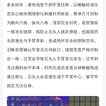
多余砖块，避免地形干扰牢笼结构，以蜥蜴砖或任
意实心物块围绕祭坛构建封闭框架，整体尺寸控制
为横向六格、纵向八格，顶部完全封死，底部预留
一格攻击缝隙，既防止石头人跳跃挣脱，也能阻挡
头部激光与手臂穿刺，形成绝对安全的限制空间。
召唤前需确认牢笼无任何缺口，缝隙宽度严格控制
在一格，过宽会导致石头人手臂穿出攻击，过窄则
无法顺利命中本体，封闭完成后放置丛林蜥蜴电池
激活祭坛，石头人会直接生成于牢笼中心，被牢牢
固定无法位移。