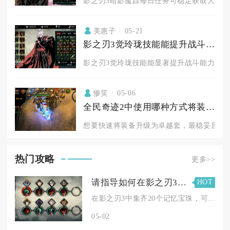
影之刃3暗影魔踪每日任务可稳定获取大量元宝
美惠子
05-21
影之刃3觉玲珑技能能提升战斗能力吗
影之刃3觉玲珑技能能显著提升战斗能力，是角
惨笑
05-06
全民奇迹2中使用哪种方式将装备换为卓越套
想要快速将装备升级为卓越套，最稳妥且高效的
热门攻略
更多>>
请指导如何在影之刃3中获取20个记忆宝珠
HOT
在影之刃3中集齐20个记忆宝珠，可通过昼夜空间副本稳定获取、...
05-02