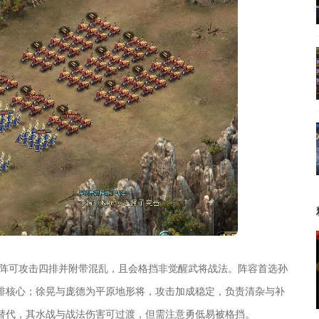
迷阵可攻击四排并附带混乱，且会格挡非觉醒武将战法。阵容首选孙
排核心；徐晃与庞德为平原地形将，攻击加成稳定，负责清杂与补
替代，其水战与战法伤害可过渡，但需注意勇低易被格挡。