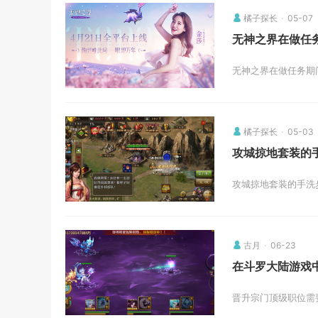
橘子探长
05-07
无神之界在做任
无神之界在做任务期
橘子探长
05-03
攻城掠地套装的
攻城掠地套装的手洗
古月
06-23
在斗罗大陆游戏
晋升宗门顶级职位需