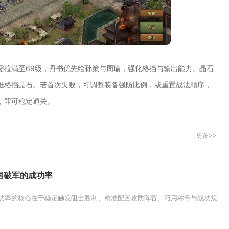
需拉满至69级，丹书优先给孙策与周瑜，强化格挡与输出能力。晶石
堆格挡晶石。若首次失败，可调整装备强防比例，或重置战法顺序，
，即可稳定通关。
更多>>
国破军的成功率
功率的核心在于稳定触发阻击胜利、精准配置攻防阵容、巧用称号与战功规则，再