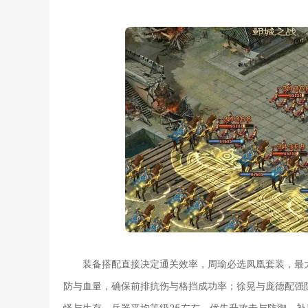
装备搭配直接决定通关效率，周瑜必选凤凰套装，最
防与血量，确保前排抗伤与格挡成功率；徐晃与庞德配强防
怪与生存。兵器平均等级25左右，优先升攻击与防御，补