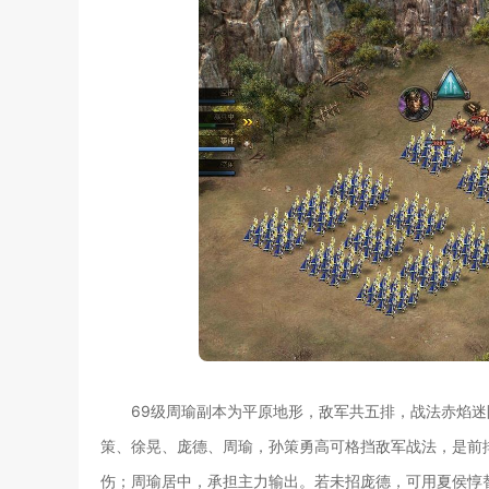
69级周瑜副本为平原地形，敌军共五排，战法赤焰
策、徐晃、庞德、周瑜，孙策勇高可格挡敌军战法，是前
伤；周瑜居中，承担主力输出。若未招庞德，可用夏侯惇