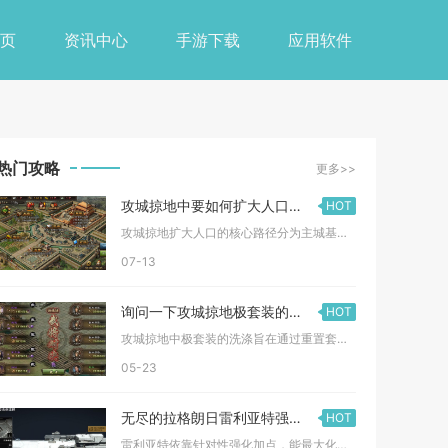
页
资讯中心
手游下载
应用软件
热门攻略
更多>>
攻城掠地中要如何扩大人口数量
HOT
攻城掠地扩大人口的核心路径分为主城基建扩容、科技永久增益、资...
07-13
询问一下攻城掠地极套装的洗涤方式是什么
HOT
攻城掠地中极套装的洗涤旨在通过重置套装属性，为装备重新匹配更...
05-23
无尽的拉格朗日雷利亚特强化加点的优势在哪里
HOT
雷利亚特依靠针对性强化加点，能最大化低人口成本优势，分别强化...