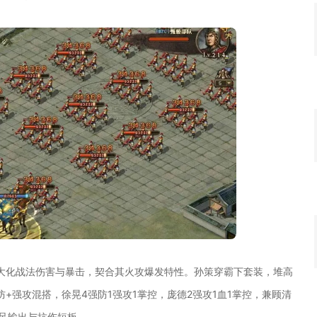
大化战法伤害与暴击，契合其火攻爆发特性。孙策穿霸下套装，堆高
+强攻混搭，徐晃4强防1强攻1掌控，庞德2强攻1血1掌控，兼顾清
足输出与抗伤短板。