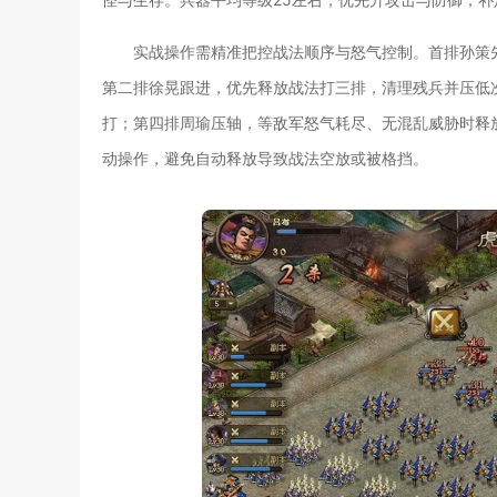
实战操作需精准把控战法顺序与怒气控制。首排孙策
第二排徐晃跟进，优先释放战法打三排，清理残兵并压低
打；第四排周瑜压轴，等敌军怒气耗尽、无混乱威胁时释
动操作，避免自动释放导致战法空放或被格挡。