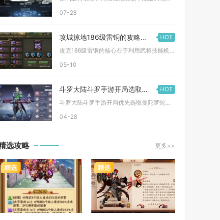
07-28
攻城掠地186级雷铜的攻略分享
HOT
攻克186级雷铜的核心在于利用武将技能机制与地形buff，构...
05-10
斗罗大陆斗罗手游开局选取哪些魂兽较好
HOT
斗罗大陆斗罗手游开局优先选取曼陀罗蛇、火狼、风狮、泰坦巨猿、...
04-28
精选攻略
更多>>
精选
精选