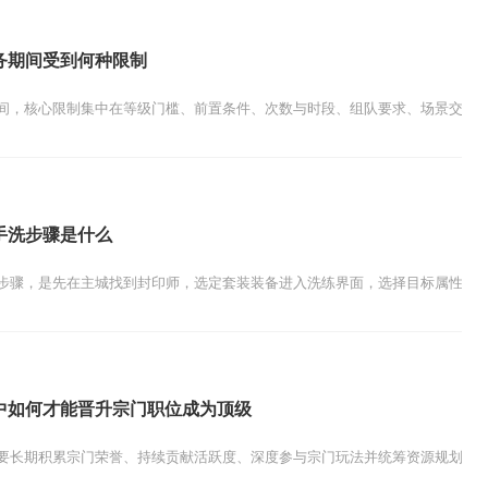
务期间受到何种限制
间，核心限制集中在等级门槛、前置条件、次数与时段、组队要求、场景交互及道
手洗步骤是什么
步骤，是先在主城找到封印师，选定套装装备进入洗练界面，选择目标属性与洗练
中如何才能晋升宗门职位成为顶级
要长期积累宗门荣誉、持续贡献活跃度、深度参与宗门玩法并统筹资源规划，核心