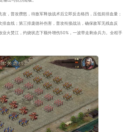
先攻，普攻攒怒，待敌军释放战术后立即反击格挡，压低前排血量；
次排血线；第三排庞德补伤害，普攻衔接战法，确保敌军无残血反
放业火焚江，灼烧状态下额外增伤50%，一波带走剩余兵力。全程手