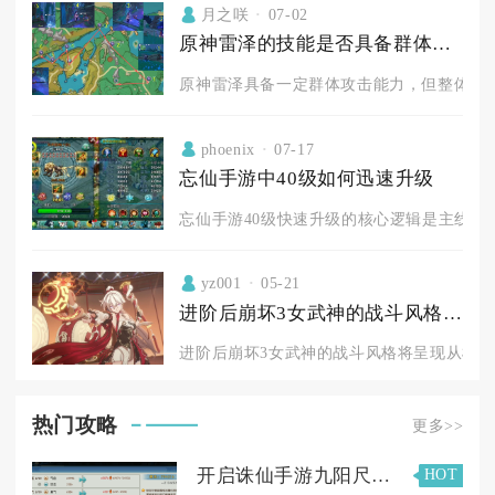
月之咲
07-02
原神雷泽的技能是否具备群体攻击能力
原神雷泽具备一定群体攻击能力，但整体偏向
phoenix
07-17
忘仙手游中40级如何迅速升级
忘仙手游40级快速升级的核心逻辑是主线任务
yz001
05-21
进阶后崩坏3女武神的战斗风格是否会有所改变
进阶后崩坏3女武神的战斗风格将呈现从机制泛
热门攻略
更多>>
开启诛仙手游九阳尺隐藏任务的要求是什么
HOT