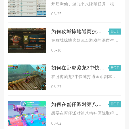
开启诛仙手游九阳尺隐藏任务，核心要求为两名异性玩家组队，前往...
06-25
为何攻城掠地通商技巧被认为是必备技能
HOT
在攻城掠地这款SLG游戏的深度生态里，通商技巧被公认为贯穿全...
05-18
如何在卧虎藏龙2中快速打通金币副本
HOT
在卧虎藏龙2中快速打通金币副本，核心在于高战力配置、组队配合...
06-27
如何在蛋仔派对第八精神医院获得胜利
HOT
想要在蛋仔派对第八精神医院取得胜利，核心思路是按照固定道具收...
08-02