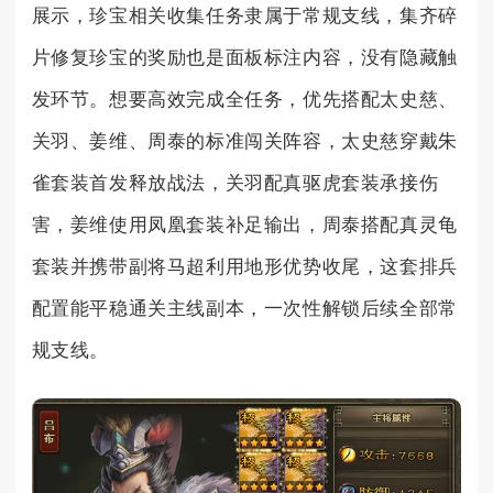
展示，珍宝相关收集任务隶属于常规支线，集齐碎
片修复珍宝的奖励也是面板标注内容，没有隐藏触
发环节。想要高效完成全任务，优先搭配太史慈、
关羽、姜维、周泰的标准闯关阵容，太史慈穿戴朱
雀套装首发释放战法，关羽配真驱虎套装承接伤
害，姜维使用凤凰套装补足输出，周泰搭配真灵龟
套装并携带副将马超利用地形优势收尾，这套排兵
配置能平稳通关主线副本，一次性解锁后续全部常
规支线。