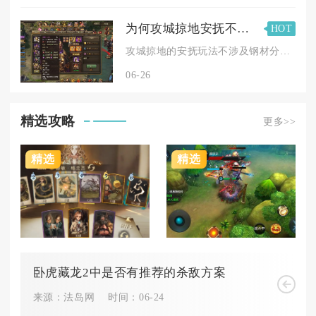
为何攻城掠地安抚不涉及钢材分布情况
HOT
攻城掠地的安抚玩法不涉及钢材分布，核心原因是该玩法的定位为定...
06-26
精选攻略
更多>>
精选
精选
卧虎藏龙2中是否有推荐的杀敌方案
来源：法岛网
时间：06-24