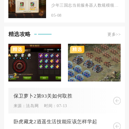
少年三国志当前服务器人数规模领先、活跃度最高的军团为“诸神之...
05-08
精选攻略
更多>>
精选
精选
保卫萝卜2第93关如何取胜
来源：法岛网
时间：07-13
卧虎藏龙2逍遥生活技能应该怎样学起