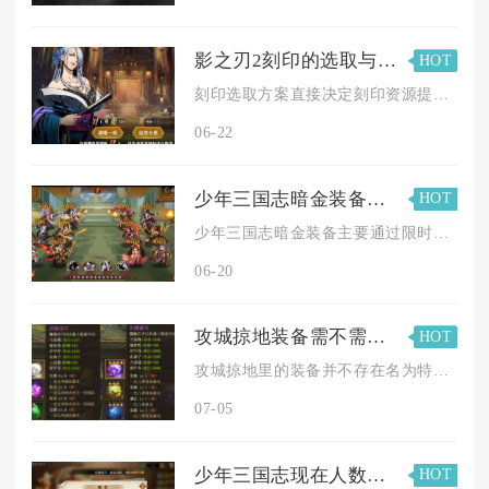
影之刃2刻印的选取与提升攻略有何关联
HOT
刻印选取方案直接决定刻印资源提升的方向、材料分配优先级以及最...
06-22
少年三国志暗金装备需到何处获取
HOT
少年三国志暗金装备主要通过限时活动、高阶副本、碎片合成、商店...
06-20
攻城掠地装备需不需要特殊清洗剂
HOT
攻城掠地里的装备并不存在名为特殊清洗剂的专属消耗道具，装备属...
07-05
少年三国志现在人数最多的军团是哪个
HOT