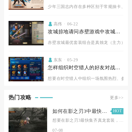
少年三国志内存在多种区别于常规抽卡、副本
高伟
06-22
攻城掠地请问赤壁游戏中攻城应带哪个套装
赤壁攻城最优套装组合是真烛龙（主力）+真灵
东东
05-29
怎样组织时空猎人的好友对战活动
想要在时空猎人中组织一场氛围热烈、参与度
热门攻略
更多>>
如何在影之刃3中最快速地获得真龙套装
HOT
想要在影之刃3最快集齐真龙套装，核心思路是锁定限时高掉落湮灭...
07-08