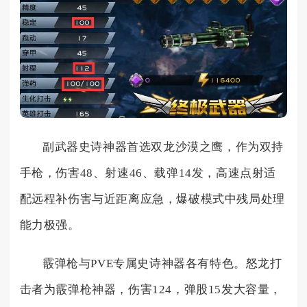
副武器史诗神器首选双龙沙漠之鹰，作为双持
手枪，伤害48、射速46、载弹14发，高速点射适
配远程补伤害与近距离应急，爆破模式中残局处理
能力极强。
霰弹枪与PVE专属史诗神器各有特色。怒龙打
击者为霰弹枪神器，伤害124，弹股15发大容量，