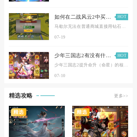
如何在二战风云2中买到军官马歇尔
HOT
马歇尔无法在普通商城直接用钻石和金币购买整卡，最稳妥的入手方...
07-19
少年三国志2有没有什么秘诀可以帮助提升命升
HOT
少年三国志2提升命升（命星）的核心秘诀是优先激活高品质命星谱...
07-10
精选攻略
更多>>
精选
精选