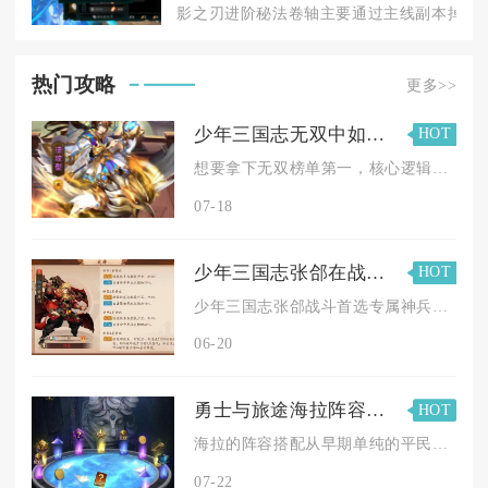
影之刃进阶秘法卷轴主要通过主线副本掉落、
热门攻略
更多>>
少年三国志无双中如何挑战第一无双
HOT
想要拿下无双榜单第一，核心逻辑是集中资源成型单核心爆发阵容、...
07-18
少年三国志张郃在战斗中该使用何种神兵
HOT
少年三国志张郃战斗首选专属神兵隼裂机，其次可选青龙偃月刀与赤...
06-20
勇士与旅途海拉阵容有哪些变动
HOT
海拉的阵容搭配从早期单纯的平民过渡召唤体系，逐步转变为多套分...
07-22