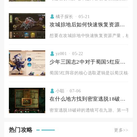
橘子探长
05-21
攻城掠地后如何快速恢复资源产量
想要在攻城掠地中快速恢复资源产量，核心在
yz001
05-22
少年三国志2中对于蜀国5红应该怎样进行选取
蜀国5红阵容的核心选取逻辑是以蜀汉核心武将
小聪
07-06
在什么地方找到密室逃脱18破碎的透镜
密室逃脱18破碎的透镜可在九游、第一手游网
热门攻略
更多>>