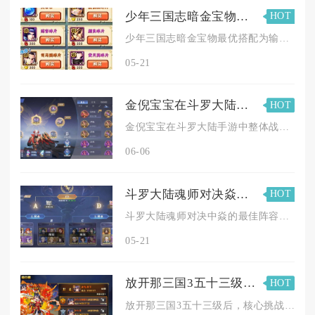
少年三国志暗金宝物如何搭配更适合
HOT
少年三国志暗金宝物最优搭配为输出位优先南华真经、防御位优先烛...
05-21
金倪宝宝在斗罗大陆手游中的战斗力如何表现
HOT
金倪宝宝在斗罗大陆手游中整体战斗力处于中上游水准，适配多阵容...
06-06
斗罗大陆魂师对决焱的最佳阵容是什么
HOT
斗罗大陆魂师对决中焱的最佳阵容为：焱+马红俊+火舞+宁荣荣+...
05-21
放开那三国3五十三级之后要面临什么新的挑战
HOT
放开那三国3五十三级后，核心挑战是养成资源缺口陡增、高阶玩法...