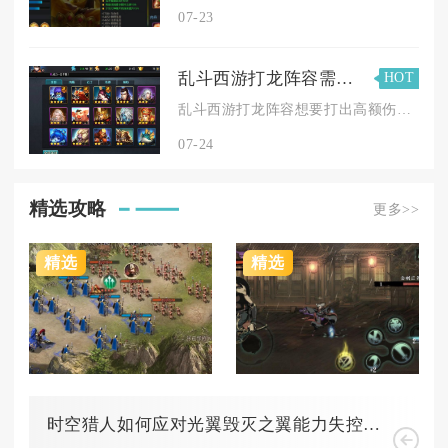
07-23
乱斗西游打龙阵容需要注意哪些细节
HOT
乱斗西游打龙阵容想要打出高额伤害，需要把控英雄搭配、经文装备...
07-24
精选攻略
更多>>
精选
精选
时空猎人如何应对光翼毁灭之翼能力失控的情况