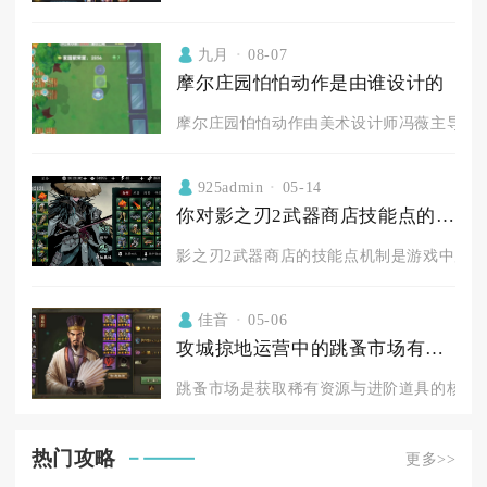
九月
08-07
摩尔庄园怕怕动作是由谁设计的
摩尔庄园怕怕动作由美术设计师冯薇主导设计
925admin
05-14
你对影之刃2武器商店技能点的效果有何看法
影之刃2武器商店的技能点机制是游戏中后期构
佳音
05-06
攻城掠地运营中的跳蚤市场有什么门道
跳蚤市场是获取稀有资源与进阶道具的核心枢
热门攻略
更多>>