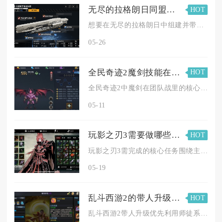
无尽的拉格朗日同盟对候选人有何要求
HOT
想要在无尽的拉格朗日中组建并带领同盟走得更远，候选人需满足综...
05-26
全民奇迹2魔剑技能在团队战中的作用是什么
HOT
全民奇迹2中魔剑在团队战里的核心作用是兼具范围伤害压制、关键...
05-11
玩影之刃3需要做哪些必须任务呢
HOT
玩影之刃3需完成的核心任务围绕主线推进、角色养成、装备获取、...
05-19
乱斗西游2的带人升级策略有哪些
HOT
乱斗西游2带人升级优先利用师徒系统绑定大号小号，搭配主线推图...