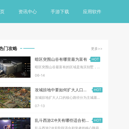
页
资讯中心
手游下载
应用软件
热门攻略
更多>>
暗区突围山谷有哪里最为富有
HOT
暗区突围山谷最富有的区域是海滨别墅，其次为诺昂斯庭院、小型工...
06-14
攻城掠地中要如何扩大人口数量
HOT
攻城掠地扩大人口的核心路径分为主城基建扩容、科技永久增益、资...
07-13
乱斗西游2冲关有哪些适合初学者的阵容
HOT
乱斗西游2冲关阶段适合初学者的核心阵容组合，优先围绕“坦克承...