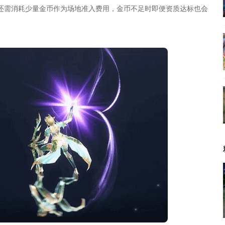
还需消耗少量金币作为场地准入费用，金币不足时即便资质达标也会