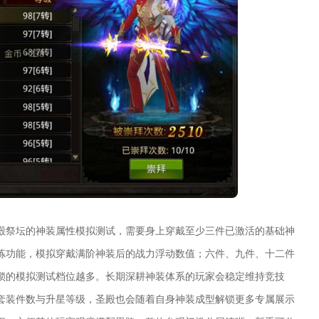
殿祭坛的神装属性模拟测试，需要身上穿戴至少三件已激活的基础神
炼功能，模拟穿戴满阶神装后的战力浮动数值；六件、九件、十二件
锁的模拟测试档位越多。长期深耕神装体系的玩家会稳定维持竞技
套装件数与升星等级，圣殿也会随着自身神装成型解锁更多专属展示