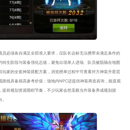
成员必须各自满足全部准入要求，仅队长达标无法携带未满足条件的
的转生阶段与装备强化总值，避免出现单人进场、队员被阻隔在地图
前玩家的全套神装搭配方案，浏览榜单过程中可查看对方神装升星层
成路线具备很高参考价值；场地内NPC还提供神装再造咨询，能直观
，提前规划资源囤积节奏，不少玩家会把圣殿当作装备养成规划据
向。