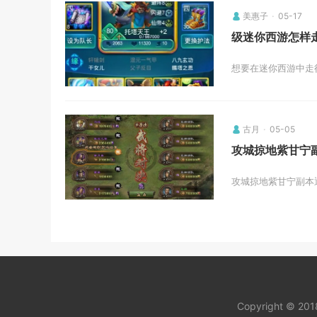
美惠子
05-17
级迷你西游怎样
想要在迷你西游中走
古月
05-05
攻城掠地紫甘宁
攻城掠地紫甘宁副本
Copyright © 20