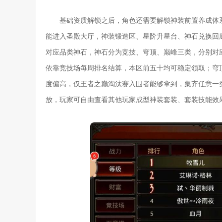
基础资质解锁之后，角色还需要解锁神装前置养成体
能进入圣殿大厅，神装锻造区、星阶升星台、神石兑换回
对应品类神石，神石分为竞技、穹顶、巅峰三类，分别对
依靠竞技场每周排名结算，本区前五十均可稳定领取；穹
度偏高，仅王者之巅淘汰赛入围者能够拿到，集齐任意一
放，玩家可自由查看其他玩家成型神装套装、套装技能效