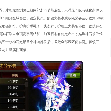
系，才能完整浏览圣殿内部所有功能展区，只满足等级与强化条件仅
廊等细分区域会处于锁定状态。解锁完整参观权限需要至少收集50枚
应项链护符、护肩护手鞋子、头盔裤子护腕三大装备部位，竞技神石
顶神石取自穹顶赛事周结算，前五百名有稳定产出；巅峰神石获取难
类五十枚神石激活首个神装部位后，圣殿全部展区便会同步解锁开
果与升星属性面板。