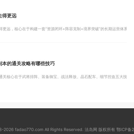
走得更远
得更远，核心在于构建一套“资源闭环+阵容克制+境界突破”的长期运营体系，新
副本的通关攻略有哪些技巧
通关核心在于武将排阵、装备御宝、战法释放、晶石配车、细节控血五大技巧，按
18-2026 fadao770.com All Rights Reserved. 法岛网 版权所有
鄂ICP备2