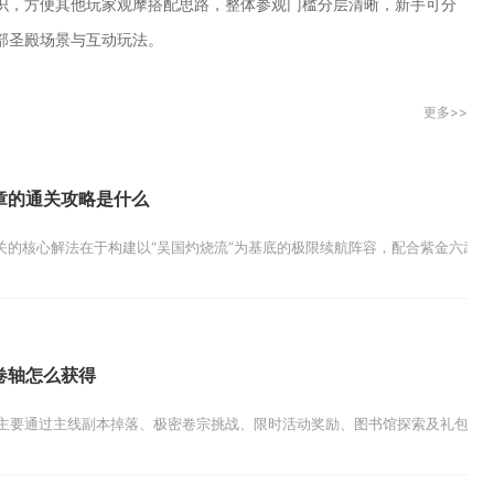
识，方便其他玩家观摩搭配思路，整体参观门槛分层清晰，新手可分
部圣殿场景与互动玩法。
更多>>
章的通关攻略是什么
关的核心解法在于构建以“吴国灼烧流”为基底的极限续航阵容，配合紫金六武将的
卷轴怎么获得
主要通过主线副本掉落、极密卷宗挑战、限时活动奖励、图书馆探索及礼包兑换这