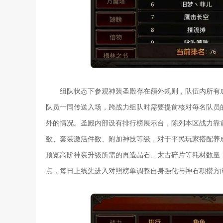
组队状态下参观神装圣殿存在额外规则，队伍内所有
队员一同传送入场，跨战力组队时需要提前核对每名队员
外的情况。圣殿内部设有排行榜展示台，陈列本区战力靠
数、套装激活件数、附加神技等级，对于平民玩家搭配养
预览高阶神装升级所需的再造晶石、太古碎片等耗材数量
点，每日上线先进入对照榜单调整自身强化与神石积攒方