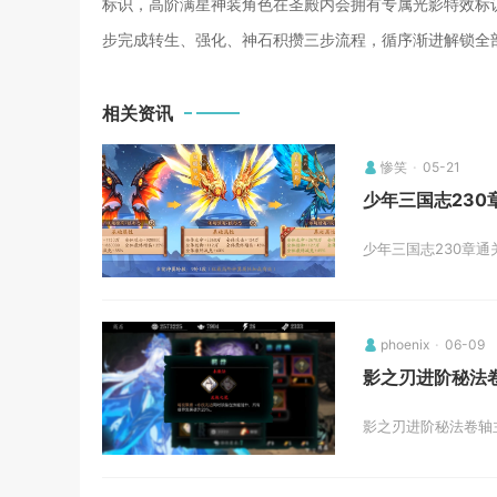
标识，高阶满星神装角色在圣殿内会拥有专属光影特效标
步完成转生、强化、神石积攒三步流程，循序渐进解锁全
相关资讯
惨笑
05-21
少年三国志230
少年三国志230章通
phoenix
06-09
影之刃进阶秘法
影之刃进阶秘法卷轴