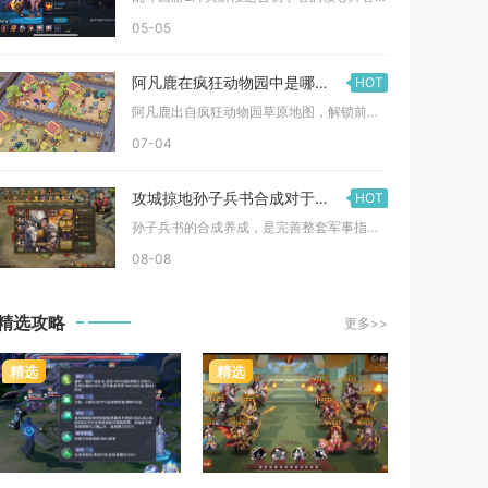
05-05
阿凡鹿在疯狂动物园中是哪里来的
HOT
阿凡鹿出自疯狂动物园草原地图，解锁前提是将长颈鹿栖息地升至9...
07-04
攻城掠地孙子兵书合成对于军事指挥的重要性如何体现
HOT
孙子兵书的合成养成，是完善整套军事指挥体系的核心环节，能够从...
08-08
精选攻略
更多>>
精选
精选