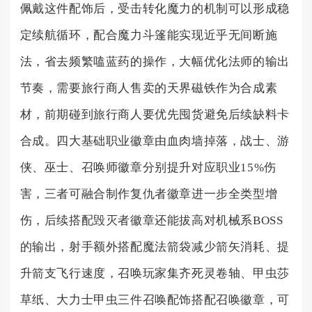
佩戴这件配饰后，受击转化魔力的机制可以形成稳
定续航循环，配合魔力斗篷能实现近乎无间断施
法，省去频繁嗑蓝药的操作，大幅优化法师的输出
节奏，需要旅行商人售卖的天界磁铁作为合成素
材，前期碰到旅行商人要优先囤货避免后续缺料卡
合成。四大基础职业徽章由血肉墙掉落，战士、游
侠、巫士、召唤师徽章分别提升对应职业15%伤
害，三者可融合制作复仇者徽章进一步全类型增
伤，后续搭配毁灭者徽章还能拔高对机械系BOSS
的输出，射手额外搭配魔法箭袋减少箭矢消耗、提
升箭支飞行速度，召唤玩家集齐死灵卷轴、甲虫莎
草纸、大力士甲虫三件召唤配饰搭配召唤徽章，可