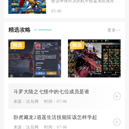
敢达争锋对决的机甲图鉴系统推荐主要适用于12岁以上的玩家群体...
05-06
精选攻略
更多>>
精选
精选
斗罗大陆之七怪中的七位成员是谁
来源：法岛网
时间：07-06
卧虎藏龙2逍遥生活技能应该怎样学起
来源：法岛网
时间：07-06