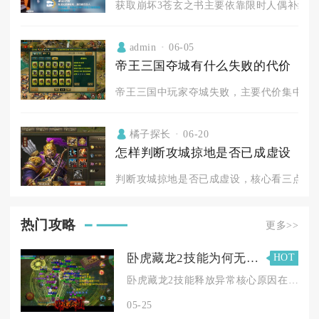
获取崩坏3苍玄之书主要依靠限时人偶补给抽取
admin
06-05
帝王三国夺城有什么失败的代价
帝王三国中玩家夺城失败，主要代价集中在兵
橘子探长
06-20
怎样判断攻城掠地是否已成虚设
判断攻城掠地是否已成虚设，核心看三点：国
热门攻略
更多>>
卧虎藏龙2技能为何无法顺利发动
HOT
卧虎藏龙2技能释放异常核心原因在于操作逻辑冲突、技能机制限制...
05-25