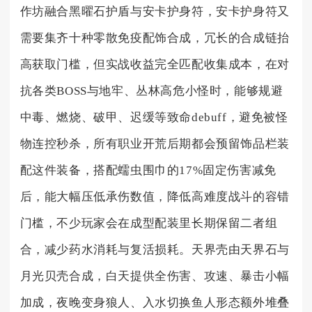
作坊融合黑曜石护盾与安卡护身符，安卡护身符又
需要集齐十种零散免疫配饰合成，冗长的合成链抬
高获取门槛，但实战收益完全匹配收集成本，在对
抗各类BOSS与地牢、丛林高危小怪时，能够规避
中毒、燃烧、破甲、迟缓等致命debuff，避免被怪
物连控秒杀，所有职业开荒后期都会预留饰品栏装
配这件装备，搭配蠕虫围巾的17%固定伤害减免
后，能大幅压低承伤数值，降低高难度战斗的容错
门槛，不少玩家会在成型配装里长期保留二者组
合，减少药水消耗与复活损耗。天界壳由天界石与
月光贝壳合成，白天提供全伤害、攻速、暴击小幅
加成，夜晚变身狼人、入水切换鱼人形态额外堆叠