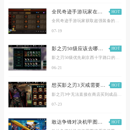
全民奇迹手游玩家在哪里能获得超强装备
HOT
全民奇迹手游玩家获取超强装备的核心渠道集中在恶魔广场、全服与...
07-19
影之刃50级应该去哪刷经验
HOT
影之刃50级优先刷京西十字路口的怪异聚合体（湮灭）、落鸦村邪...
06-21
想买影之刃3灭戒需要去哪里买
HOT
影之刃3中无法直接在商店买到成品灭戒（灭法司钻心戒），主流入...
07-23
敢达争锋对决机甲图鉴系统适合几岁以上的玩家使用
HOT