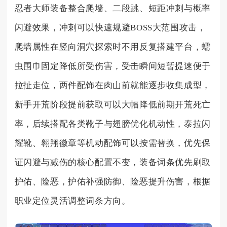
忍者大师装备整合爬墙、二段跳、短距冲刺与概率
闪避效果，冲刺可以快速规避BOSS大范围攻击，
爬墙属性在竖向洞穴探索时不用反复搭建平台，蠕
虫围巾固定降低所受伤害，受击瞬间短暂提速便于
拉扯走位，两件配饰在肉山前就能逐步收集成型，
新手开荒阶段提前获取可以大幅降低前期开荒死亡
率，后续搭配各类靴子与翅膀优化机动性，泰拉闪
耀靴、翱翔徽章等机动配饰可以按需替换，优先保
证闪避与减伤的核心配置不变，装备词条优先刷取
护佑、险恶，护佑补强防御、险恶提升伤害，根据
职业定位灵活调整词条方向。