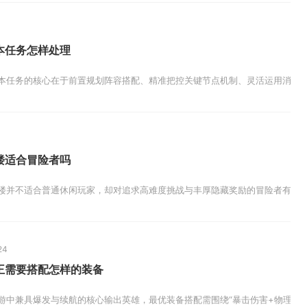
本任务怎样处理
本任务的核心在于前置规划阵容搭配、精准把控关键节点机制、灵活运用消耗道具
楼适合冒险者吗
楼并不适合普通休闲玩家，却对追求高难度挑战与丰厚隐藏奖励的冒险者有着极高
24
王需要搭配怎样的装备
游中兼具爆发与续航的核心输出英雄，最优装备搭配需围绕“暴击伤害+物理穿透+