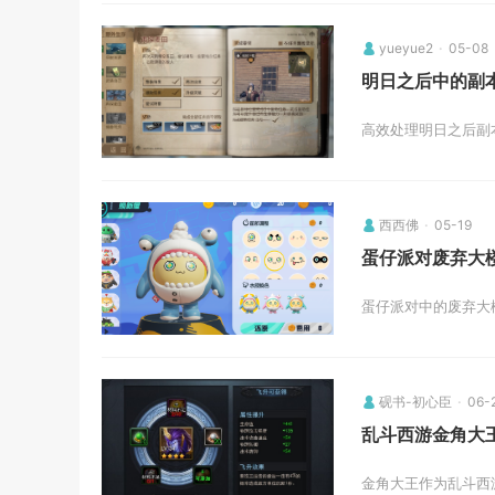
yueyue2
05-08
明日之后中的副
高效处理明日之后副
西西佛
05-19
蛋仔派对废弃大
蛋仔派对中的废弃大
砚书-初心臣
06-
乱斗西游金角大
金角大王作为乱斗西