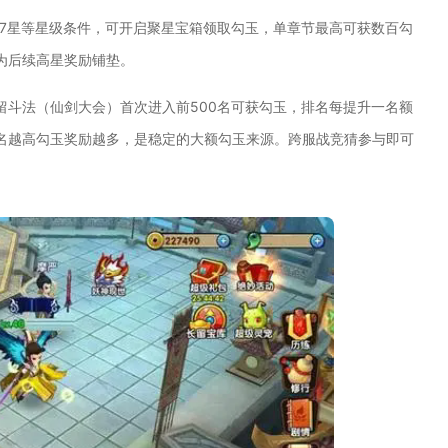
27星等星级条件，可开启聚星宝箱领取勾玉，单章节最高可获数百勾
为后续高星奖励铺垫。
留斗法（仙剑大会）首次进入前500名可获勾玉，排名每提升一名额
名越高勾玉奖励越多，是稳定的大额勾玉来源。跨服战竞猜参与即可