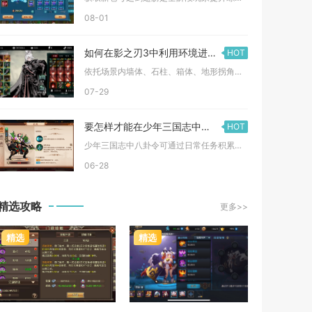
08-01
如何在影之刃3中利用环境进行有效的防御
HOT
依托场景内墙体、石柱、箱体、地形拐角等硬质掩体遮挡攻击判定，...
07-29
要怎样才能在少年三国志中获得八卦令
HOT
少年三国志中八卦令可通过日常任务积累碎片合成、噩梦副本稳定掉...
06-28
精选攻略
更多>>
精选
精选