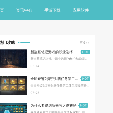
页
资讯中心
手游下载
应用软件
热门攻略
更多>>
新盗墓笔记游戏的职业选择要点有哪些
HOT
新盗墓笔记游戏中职业选择的核心结论是职业定位需紧密贴合玩家偏...
05-14
全民奇迹2缜密头脑任务第二处需要准备什么工具
HOT
全民奇迹2缜密头脑任务第二处仅需提前备好亚特兰蒂斯区域传送卷...
07-25
为什么要得到新苍穹之剑翅膀
HOT
获取新苍穹之剑翅膀是全阶段玩家提升综合战力、优化PVP与副本...