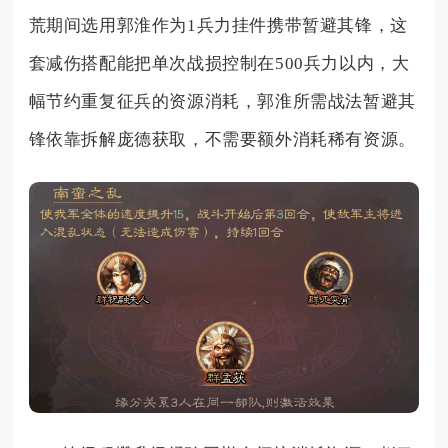
荒期间选用郭淮作为1兵力挂件携带暂避其锋，这
套减伤搭配能把单次战损控制在500兵力以内，大
幅节约重复征兵的资源消耗，郭淮所需战法暂避其
锋依靠拆解庞德获取，不需要额外消耗稀有资源。