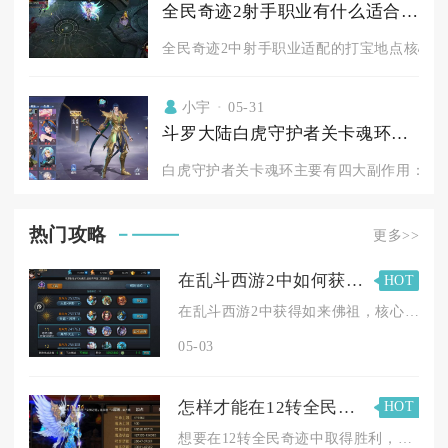
全民奇迹2射手职业有什么适合的打宝地点
全民奇迹2中射手职业适配的打宝地点核心集中
小宇
05-31
斗罗大陆白虎守护者关卡魂环有哪些副作用
白虎守护者关卡魂环主要有四大副作用：技能
热门攻略
更多>>
在乱斗西游2中如何获得如来佛祖
HOT
在乱斗西游2中获得如来佛祖，核心途径是累计集齐630个如来佛...
05-03
怎样才能在12转全民奇迹中取得胜利
HOT
想要在12转全民奇迹中取得胜利，核心在于打造均衡且极致的角色...