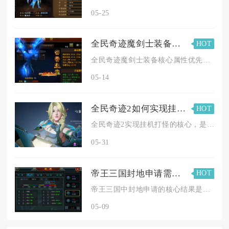
05-25
全民奇迹魔剑士装备哪些属性比较重要
HOT
全民奇迹魔剑士装备核心属性优先级：主修攻击（物理/法术）>暴...
05-14
全民奇迹2如何实现挂机打怪
HOT
全民奇迹2实现挂机打怪的核心，是用好内置挂机助手、选对点位、...
05-31
帝王三国封地申请需要注意什么
HOT
帝王三国中封地申请的核心结果是精准匹配自身发展战略、高效抢占...
05-09