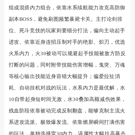
组成混搭内力组合，依靠水系续航能力攻克高防御
副本BOSS，避免刷图频繁暴毙卡关。主打论剑排
位、死斗竞技的玩家则要细分打法，偏向主动起手
进攻、依靠近身连招压制对手的绝影、炽刃，优选
火系内力，火30被动可以规避起手技能被敌方防反
打断的问题，同时附带技能伤害增幅，鬼突、万魂
等核心输出技能近身容错大幅提升；偏爱拉扯消
耗、自动挂机对战的玩法，水系内力是最优解，水
10自带起身短时间无敌，水30叠加高额减伤效果，
残血阶段依靠被动完成反制翻盘，能够克制主流火
系进攻流派。极致爆发流、依靠燃屏瞬间打满伤害
的玩法，单独选择雷30内力，该属性大幅拉高暴击