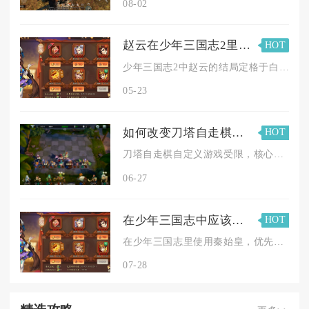
08-02
赵云在少年三国志2里的结局是什么对剧情有何影响
HOT
少年三国志2中赵云的结局定格于白帝城托孤后的终极守护，这位常...
05-23
如何改变刀塔自走棋自定义游戏的受限状况
HOT
刀塔自走棋自定义游戏受限，核心解决路径是完成账号基础权限解锁...
06-27
在少年三国志中应该如何利用秦始皇角色
HOT
在少年三国志里使用秦始皇，优先走控制输出路线，依靠登场负面与...
07-28