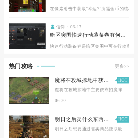
在像素射击中获取“幸运7”所需金币的核心路
信仰
06-17
暗区突围快速行动装备卷有何作用
快速行动装备券是暗区突围中可在行动商店免
热门攻略
更多>>
魔将在攻城掠地中获得的方法是什么
HOT
魔将在攻城掠地中主要依靠招魔阵召唤、碎片祭坛合成、限时主题活...
06-20
明日之后卖什么东西能赚取最多金条
HOT
明日之后想要通过售卖商品赚取最多金条，核心盈利品类依次为稀有...