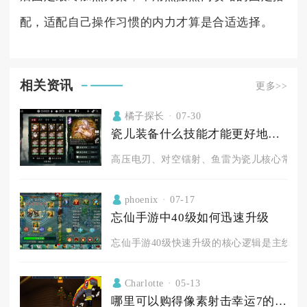
配，适配自己操作习惯的内力才算是合适选择。
相关资讯
更多>>
橘子探长
07-30
瓷儿装备什么技能才能更好地发挥影之刃2中的作用
高压电刃、对空镭射、鱼雷为瓷儿核心常驻装
phoenix
07-17
忘仙手游中40级如何迅速升级
忘仙手游40级快速升级的核心逻辑是主线任务
Charlotte
05-13
哪里可以购得像素射击幸运7的金币