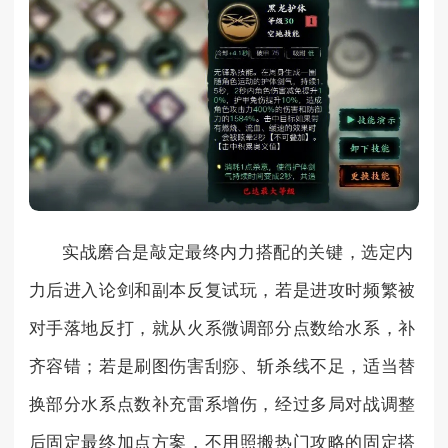
实战磨合是敲定最终内力搭配的关键，选定内
力后进入论剑和副本反复试玩，若是进攻时频繁被
对手落地反打，就从火系微调部分点数给水系，补
齐容错；若是刷图伤害刮痧、斩杀线不足，适当替
换部分水系点数补充雷系增伤，经过多局对战调整
后固定最终加点方案，不用照搬热门攻略的固定搭