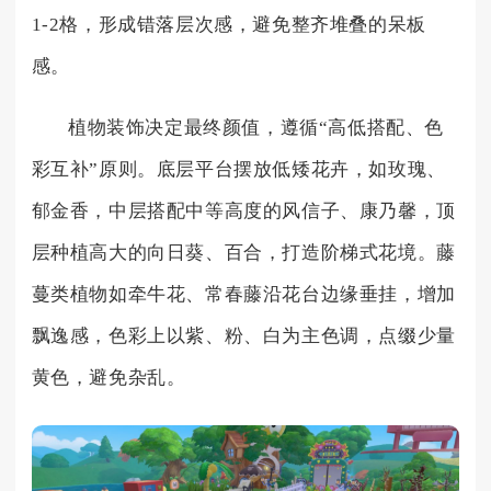
1-2格，形成错落层次感，避免整齐堆叠的呆板
感。
植物装饰决定最终颜值，遵循“高低搭配、色
彩互补”原则。底层平台摆放低矮花卉，如玫瑰、
郁金香，中层搭配中等高度的风信子、康乃馨，顶
层种植高大的向日葵、百合，打造阶梯式花境。藤
蔓类植物如牵牛花、常春藤沿花台边缘垂挂，增加
飘逸感，色彩上以紫、粉、白为主色调，点缀少量
黄色，避免杂乱。