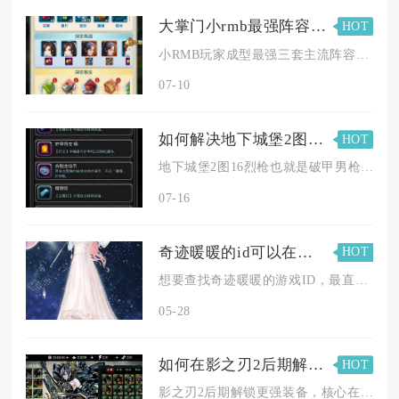
大掌门小rmb最强阵容中谁的技能更强大
HOT
小RMB玩家成型最强三套主流阵容里，李寻欢的小李飞刀合璧技能...
07-10
如何解决地下城堡2图16烈枪攻略中的困难
HOT
地下城堡2图16烈枪也就是破甲男枪，通关的核心难点在于BOS...
07-16
奇迹暖暖的id可以在何处查找
HOT
想要查找奇迹暖暖的游戏ID，最直接且准确的方式是在游戏内的个...
05-28
如何在影之刃2后期解锁更强装备
HOT
影之刃2后期解锁更强装备，核心在于深耕锻造系统、攻克高阶副本...