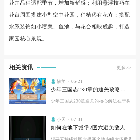
花卉品种适配季节，增加新鲜感；利用悬浮技巧在
花台周围搭建小型空中花园，种植稀有花卉；搭配
水系装饰如小喷泉、鱼池，与花台相映成趣，打造
家园核心景观。
相关资讯
更多>>
惨笑
05-21
少年三国志230章的通关攻略是什么
少年三国志230章通关的核心解法在于构建以“
小天
07-31
如何在地下城堡2图六避免敌人
想要安稳绕过图六极寒之地内绝大多数野怪，