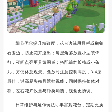
细节优化提升精致度，花台边缘用栅栏或鹅卵
石围边，防止花卉溢出；每层角落放置小型装饰
灯，夜间点亮更具氛围感；搭配简约长椅或小茶
几，方便休憩观景。叠放时注意控制高度，3-4层
最佳，过高易失衡且遮挡视线，同时保持整体对
称，左右花卉数量与种类均衡，视觉更协调。
日常维护与延伸玩法可丰富观花台，定期更换