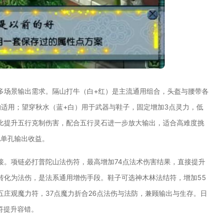
多场景输出需求。隔山打牛（白+红）是主流通用组合，头盔与腰带各
K均适用；望穿秋水（蓝+白）用于武器与鞋子，固定增加3点灵力，低
比提升五行克制伤害，配合五行灵石进一步放大输出，适合高难度挑
化单孔输出收益。
接。项链必打普陀山法伤符，最高增加74点法术伤害结果，直接提升
转化为法伤，是法系通用增伤手段。鞋子可选神木林法结符，增加55
庄观魔力符，37点魔力折合26点法伤与法防，兼顾输出与生存。日
符提升容错。