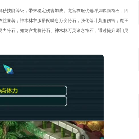
群秒技能等级，带来稳定伤害加成。龙宫衣服优选呼风唤雨符石，四
收益显著；神木林衣服搭配瞬息万变符石，强化落叶萧萧伤害；魔王
灵力符石，如龙宫龙腾符石、神木林万灵诸念符石，通过提升师门灵