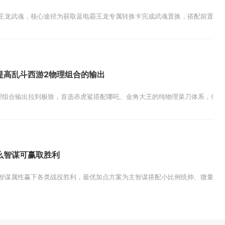
王龙武魂，核心途径为获取蓝电霸王龙专属转换卡完成武魂置换，搭配前置等级、
提高乱斗西游2物理组合的输出
理组合输出拉到极致，首选赤虎鲨搭配哪吒、金角大王的纯物理菜刀体系，依靠技
么智谋可赢取胜利
智谋属性赢下各类战役胜利，最优加点方案为主智谋搭配小比例统帅、微量武力，