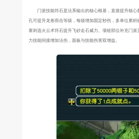
门派技能符石是法系输出的核心根基，直接提升核心
孔可提升龙卷雨击等级，每级增加固定秒伤，多单位累积
寨则选火云术符石提升飞砂走石威力。项链部位补充门派
力技能间接增加法伤，面板与技能伤害双增益。