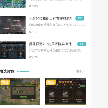
07-05
无尽的拉格朗日存在哪些航母
HOT
游戏内现存航母共有六款，分别为CV3000级快速航空母舰、太...
07-13
乱斗西游2中的罗汉阵容有什么特点需要注意
HOT
罗汉阵容的核心特点是以“罗汉”系列英雄为核心构建的法系输出体...
05-20
精选攻略
更多>>
精选
精选