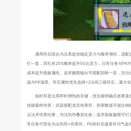
通用符石组合为法系提供稳定灵力与概率增伤，适配
打一套，四孔有25%概率提升50点灵力，日常任务与P
成本提升面板属性。追求极限输出可搭配回眸一笑，百分
战与PK场景。符石属性优先选择+2法伤三级符石，最大
临时符是法系即时增伤的关键，优先级明确且效果直
技能最终伤害；武器搭配龙宫伤害符，伤害数值可按比例
点法术伤害结果，与法伤符叠加生效；追求面板极限可打五
常任务可简化为法伤符+伤害符，PK则补充速度符与气血