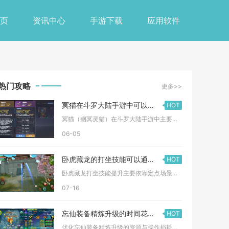
页
资讯中心
手游下载
应用软件
热门攻略
更多>>
冥猫在斗罗大陆手游中可以通过什么方式获得
HOT
冥猫（幽冥灵猫）在斗罗大陆手游中主要通过限时活动抽取/兑换、...
06-05
卧虎藏龙的打坐技能可以通过什么方式提升
HOT
卧虎藏龙打坐技能提升主要依靠定点场景常驻打坐、师徒面对面传功...
07-16
忘仙装备精炼升级的时间花费如何优化
HOT
优化忘仙装备精炼升级的资源与操作损耗，核心思路为前置批量囤积...