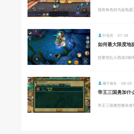
现有角色转为蓝电霸
叶安庆
07-26
如何最大限度地
想要把乱斗西游2物
橘子探长
08-05
帝王三国勇加什
帝王三国勇想要依靠