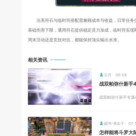
法系符石与临时符搭配需兼顾成本与收益，日常任务
基础伤害下限，通用符石提供稳定灵力加成，临时符实现
周末活动还是竞技对抗，都能保持顶尖输出水准。
相关资讯
古月
06-08
战双帕弥什新手
战双帕弥什新手专属
砚书-美女子
07-
怎样能将斗罗大