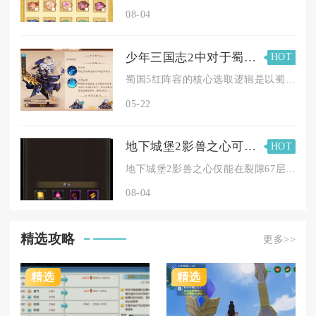
08-04
少年三国志2中对于蜀国5红应该怎样进行选取
HOT
蜀国5红阵容的核心选取逻辑是以蜀汉核心武将为骨架，围绕“灼烧...
05-22
地下城堡2影兽之心可在哪里发现
HOT
地下城堡2影兽之心仅能在裂隙67层击败最终阶段影兽后获取，该...
08-04
精选攻略
更多>>
精选
精选