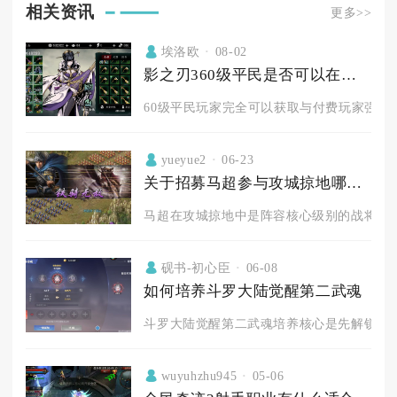
相关资讯
更多>>
埃洛欧
08-02
影之刃360级平民是否可以在游戏中获得与付费玩家相媲美的装备和技能
60级平民玩家完全可以获取与付费玩家强度持
yueyue2
06-23
关于招募马超参与攻城掠地哪里适合
马超在攻城掠地中是阵容核心级别的战将，最适
砚书-初心臣
06-08
如何培养斗罗大陆觉醒第二武魂
斗罗大陆觉醒第二武魂培养核心是先解锁、再
wuyuhzhu945
05-06