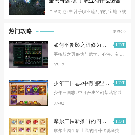
全民奇迹2射手职业有什么适合的打宝地点
全民奇迹2中射手职业适配的打宝地点核心集中
热门攻略
更多>>
如何平衡影之刃修为与其他修为的提升
HOT
平衡影之刃修为与武学、心法、刻印、装备四类其他修为同步提升，...
07-12
少年三国志2中有哪些幻紫武将可以合成
HOT
少年三国志2中可合成的幻紫武将共20位，分六批开放，涵盖魏、...
07-02
摩尔庄园新推出的四种鱼应该怎样获取
HOT
摩尔庄园全新上线的四种传说鱼类白白鲸、河童、斑点鲨、魔鳉鱼，...