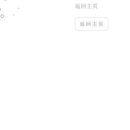
相关推荐
更多>>
生灵怒
魔法王座
梦回大唐
水果达人
疯狂掠食者
宠物风暴