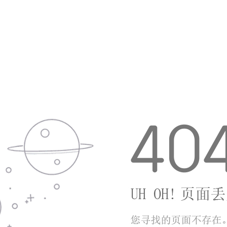
复游玩依旧可以收获新鲜游戏乐趣。
小编点评
开心大西瓜把经典合成玩法和闯关养成相互结
合，避开了繁杂的操作设置，简单滑动屏幕就能体
验游戏乐趣。丰富关卡搭配道具系统，既可以放松
解压，又能锻炼玩家的规划思考能力，不会让人产
生游玩疲惫感。福利获取途径清晰，不用投入额外
资金，休闲玩家可以安心体验。整体玩法扎实耐
玩，适配碎片化的日常场景，不管年轻人还是中老
年玩家，都能在这里获得休闲乐趣。